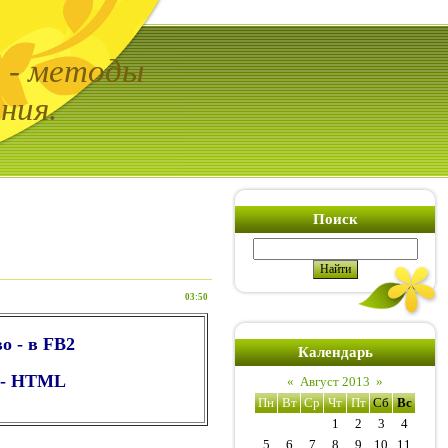
ь - методы
ния.
Поиск
03:50
о - в FB2
Календарь
о - HTML
«
Август 2013
»
Пн
Вт
Ср
Чт
Пт
Сб
Вс
1
2
3
4
5
6
7
8
9
10
11