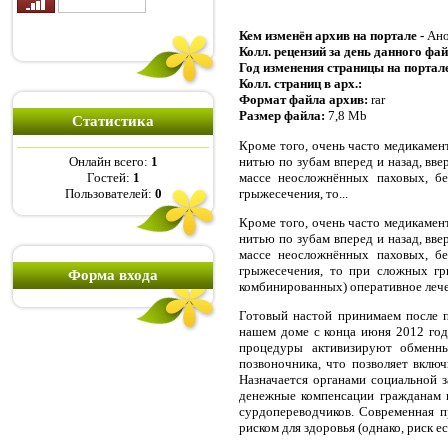
Кем изменён архив на портале -
Ано
Колл. рецензий за день данного фа
Год изменения страницы на портал
Колл. страниц в арх.:
Формат файла архив:
rar
Размер файла:
7,8 Mb
Статистика
Кроме того, очень часто медикамен
нитью по зубам вперед и назад, вве
Онлайн всего:
1
массе неосложнённых паховых, б
Гостей:
1
грыжесечения, то...
Пользователей:
0
Кроме того, очень часто медикамен
нитью по зубам вперед и назад, вве
массе неосложнённых паховых, б
грыжесечения, то при сложных гр
Форма входа
комбинированных) оперативное лече
Готовый настой принимаем после п
нашем доме с конца июня 2012 год
процедуры активизируют обменны
позвоночника, что позволяет вклю
Назначается органами социальной 
денежные компенсации гражданам п
сурдопереводчиков. Современная п
риском для здоровья (однако, риск ес