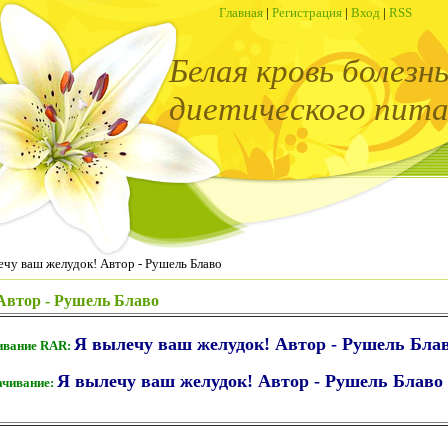
Главная
|
Регистрация
|
Вход
|
RSS
Белая кровь болезн
диетического пита
ечу ваш желудок! Автор - Рушель Блаво
Автор - Рушель Блаво
Я вылечу ваш желудок! Автор - Рушель Блав
ивание RAR:
Я вылечу ваш желудок! Автор - Рушель Блав
ачивание: