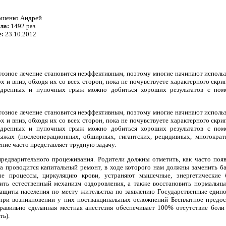
шенко Андрей
йла:
1492 раз
е:
23.10.2012
тозное лечение становится неэффективным, поэтому многие начинают использ
рх и вниз, обходя их со всех сторон, пока не почувствуете характерного скр
едренных и пупочных грыж можно добиться хороших результатов с по
тозное лечение становится неэффективным, поэтому многие начинают использ
рх и вниз, обходя их со всех сторон, пока не почувствуете характерного скр
едренных и пупочных грыж можно добиться хороших результатов с по
ыжах (послеоперационных, обширных, гигантских, рецидивных, многокра
ние часто представляет трудную задачу.
редварительного процеживания. Родители должны отметить, как часто поя
а проводится капитальный ремонт, в ходе которого нам должны заменить ба
е процессы, циркуляцию крови, устраняют мышечные, энергетические б
чить естественный механизм оздоровления, а также восстановить нормальн
защиты населения по месту жительства по заявлению Государственные еди
ри возникновении у них поствакцинальных осложнений Бесплатное предост
равильно сделанная местная анестезия обеспечивает 100% отсутствие бол
ть).