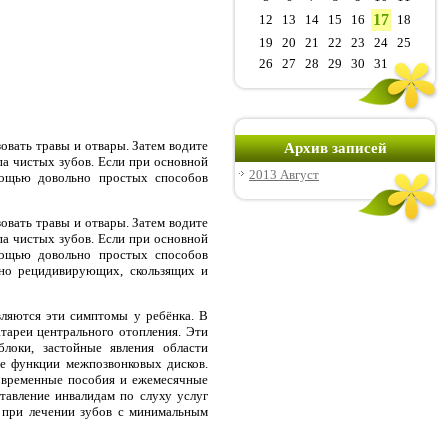
17
12
13
14
15
16
18
19
20
21
22
23
24
25
26
27
28
29
30
31
овать травы и отвары. Затем водите
Архив записей
ипа чистых зубов. Если при основной
2013 Август
мощью довольно простых способов
овать травы и отвары. Затем водите
ипа чистых зубов. Если при основной
мощью довольно простых способов
тно рецидивирующих, скользящих и
вляются эти симптомы у ребёнка. В
тареи центрального отопления. Эти
локи, застойные явления области
ые функции межпозвонковых дисков.
новременные пособия и ежемесячные
авление инвалидам по слуху услуг
и при лечении зубов с минимальным