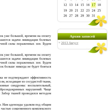
17
12
13
14
15
16
18
19
20
21
22
23
24
25
26
27
28
29
30
31
ок уже большой, времени на оплату
Архив записей
ешаются задачи ликвидации болевых
2013 Август
ечной силы пораженных зон. Будем
ок уже большой, времени на оплату
ешаются задачи ликвидации болевых
ечной силы пораженных зон. Будем
ок больше никогда не будет бояться
ока не подтверждают эффективность
оли, исходящие из сосудистой ткани,
новные синдромы: воспалительный,
нейроэндокринных нарушений. Чаще
. Забор тканей проводился методом
в. Нам аденоиды удаляли под общим
ой частью современного комплексного