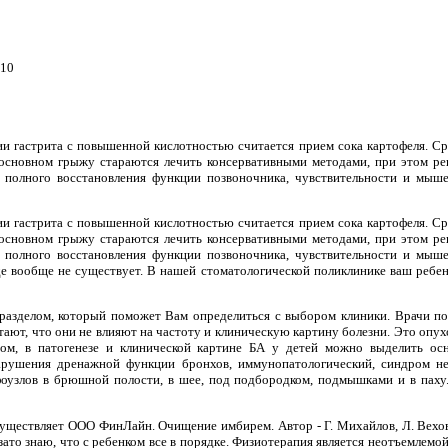
.10
и гастрита с повышенной кислотностью считается прием сока картофеля. Ср
 основном грыжу стараются лечить консервативными методами, при этом р
, полного восстановления функции позвоночника, чувствительности и мыш
и гастрита с повышенной кислотностью считается прием сока картофеля. Ср
 основном грыжу стараются лечить консервативными методами, при этом р
, полного восстановления функции позвоночника, чувствительности и мыш
де вообще не существует. В нашей стоматологической поликлинике ваш ребен
 разделом, который поможет Вам определиться с выбором клиники. Врачи п
тают, что они не влияют на частоту и клиническую картину болезни. Это опух
зом, в патогенезе и клинической картине БА у детей можно выделить ос
арушения дренажной функции бронхов, иммунопатологический, синдром 
фоузлов в брюшной полости, в шее, под подбородком, подмышками и в паху
уществляет ООО ФинЛайн. Очищение имбирем. Автор - Г. Михайлов, Л. Вехо
 зато знаю, что с ребенком все в порядке. Физиотерапия является неотъемлем