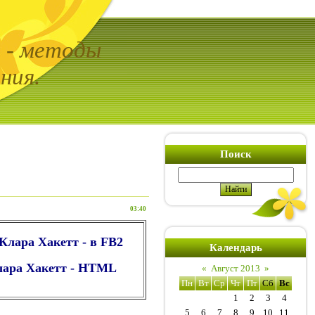
ь - методы
ния.
Поиск
03:40
 Клара Хакетт - в FB2
Календарь
Клара Хакетт - HTML
«
Август 2013
»
Пн
Вт
Ср
Чт
Пт
Сб
Вс
1
2
3
4
5
6
7
8
9
10
11