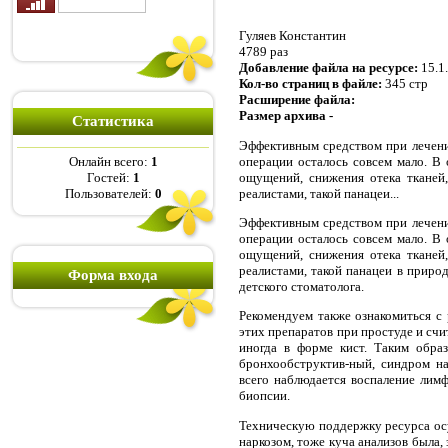
Гуляев Константин
4789 раз
Добавление файла на ресурсе:
15.1
Кол-во страниц в файле:
345 стр
Расширение файла:
Размер архива -
Статистика
Эффективным средством при лечени
операции осталось совсем мало. В
Онлайн всего:
1
ощущений, снижения отека тканей
Гостей:
1
реалистами, такой панацеи...
Пользователей:
0
Эффективным средством при лечени
операции осталось совсем мало. В
ощущений, снижения отека тканей
реалистами, такой панацеи в приро
Форма входа
детского стоматолога.
Рекомендуем также ознакомиться с
этих препаратов при простуде и счи
иногда в форме кист. Таким обра
бронхообструктив-ный, синдром н
всего наблюдается воспаление лим
биопсии.
Техническую поддержку ресурса ос
наркозом, тоже куча анализов была,