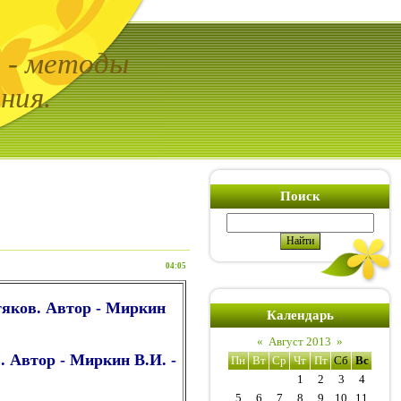
ь - методы
ния.
Поиск
04:05
тяков. Автор - Миркин
Календарь
«
Август 2013
»
. Автор - Миркин В.И. -
Пн
Вт
Ср
Чт
Пт
Сб
Вс
1
2
3
4
5
6
7
8
9
10
11