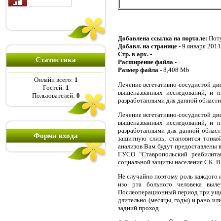
Добавлена ссылка на портале:
Пот
Добавл. на странице -
9 января 2011 
Стр. в арх. -
Статистика
Расширение файла -
Размер файла -
8,408 Mb
Онлайн всего:
1
Лечение вегетативно-сосудистой дис
Гостей:
1
вышеназванных исследований, и 
Пользователей:
0
разработанными для данной области 
Лечение вегетативно-сосудистой дис
вышеназванных исследований, и 
разработанными для данной област
Форма входа
защитную слизь, становится тонко
анализов Вам будут предоставлены в
ГУСО "Ставропольский реабилита
социальной защиты населения СК. В 
Не случайно поэтому роль каждого и
изо рта больного человека выл
Послеоперационный период при ущем
длительно (месяцы, годы) и рано ил
задний проход.