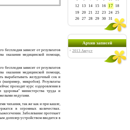
17
12
13
14
15
16
18
19
20
21
22
23
24
25
26
27
28
29
30
31
Архив записей
го бесплодия зависит от результатов
2013 Август
ва оказания медицинской помощи,
го бесплодия зависит от результатов
ва оказания медицинской помощи,
сть вырабатывать желудочный сок и
 (например, микробов). Результаты
сейчас проходят курс оздоровления в
 здоровья" министерства труда и
яжелыми недугами.
мя чихания, так же как и при кашле,
ржатся в огромных количествах.
рыжесечении. Заболевание протекает
рным допплер-устройством вводится в