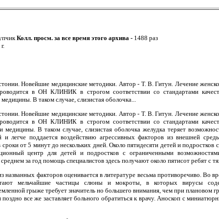
упчик
Колл. просм. за все время этого архива -
1488 раз
г.
тонии. Новейшие медицинские методики. Автор - Т. В. Гитун. Лечение женско
проводится в ОН КЛИНИК в строгом соответствии со стандартами качест
медицины. В таком случае, слизистая оболочка...
тонии. Новейшие медицинские методики. Автор - Т. В. Гитун. Лечение женско
проводится в ОН КЛИНИК в строгом соответствии со стандартами качест
и медицины. В таком случае, слизистая оболочка желудка теряет возможно
й и легче поддается воздействию агрессивных факторов из внешней среды
 сроки от 5 минут до нескольких дней. Около пятидесяти детей и подростков 
ционный центр для детей и подростков с ограниченными возможностями
среднем за год помощь специалистов здесь получают около пятисот ребят с т
з названных факторов оценивается в литературе весьма противоречиво. Во вре
етают мельчайшие частицы слюны и мокроты, в которых вирусы соде
ленной грыже требует значитель­ но большего внимания, чем при плановом г
и поздно все же заставляет больного обратиться к врачу. Аноскоп с миниатю