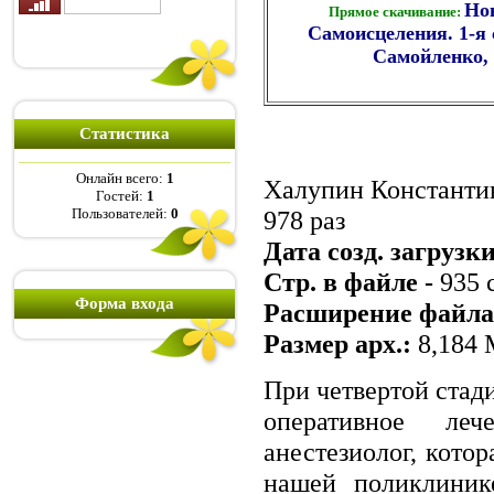
Но
Прямое скачивание:
Самоисцеления. 1-я 
Самойленко,
Статистика
Онлайн всего:
1
Халупин Константи
Гостей:
1
Пользователей:
0
978 раз
Дата созд. загрузк
Стр. в файле -
935 
Форма входа
Расширение файла
Размер арх.:
8,184
При четвертой стад
оперативное ле
анестезиолог, кото
нашей поликлиник