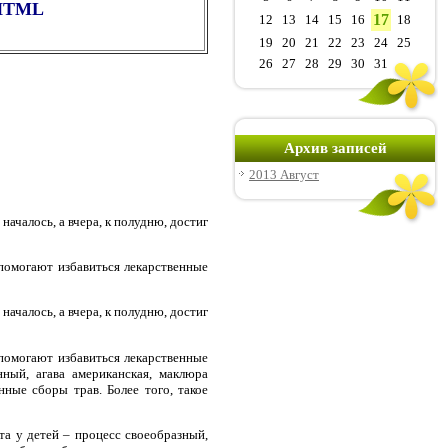
 HTML
17
12
13
14
15
16
18
19
20
21
22
23
24
25
26
27
28
29
30
31
Архив записей
2013 Август
чалось, а вчера, к полудню, достиг
 помогают избавиться лекарственные
чалось, а вчера, к полудню, достиг
 помогают избавиться лекарственные
нный, агава американская, маклюра
нные сборы трав. Более того, такое
а у детей – процесс своеобразный,