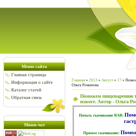
Меню сайта
Главная страница
Главная
»
2013
»
Август
»
17
» Помож
Информация о сайте
Ольга Романова
Каталог статей
Поможем пищеварению тра
Обратная связь
изжоге. Автор - Ольга Р
Помо
Начать скачивание RAR:
гаст
Мини-чат
Помож
Прямое скачивание: