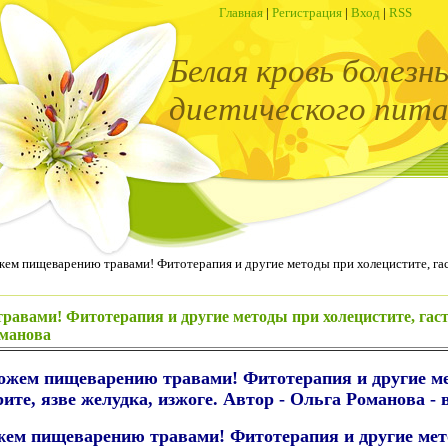
Главная
|
Регистрация
|
Вход
|
RSS
Белая кровь болезн
диетического пита
ем пищеварению травами! Фитотерапия и другие методы при холецистите, гастр
вами! Фитотерапия и другие методы при холецистите, гастр
оманова
жем пищеварению травами! Фитотерапия и другие ме
рите, язве желудка, изжоге. Автор - Ольга Романова - 
ем пищеварению травами! Фитотерапия и другие мето