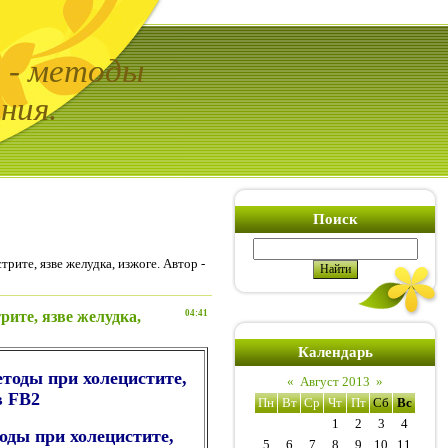
ь - методы
ния.
Поиск
ите, язве желудка, изжоге. Автор -
ите, язве желудка,
04:41
Календарь
тоды при холецистите,
«
Август 2013
»
в FB2
Пн
Вт
Ср
Чт
Пт
Сб
Вс
1
2
3
4
ды при холецистите,
5
6
7
8
9
10
11