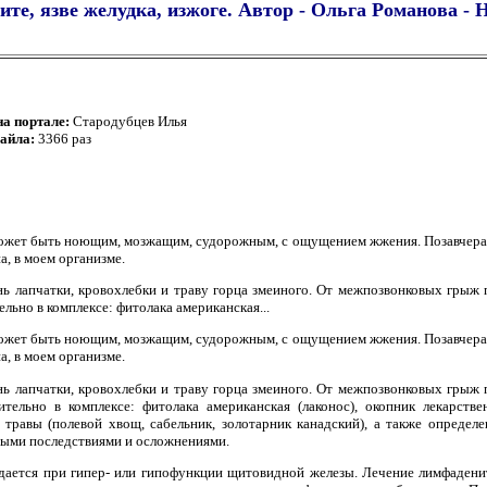
ите, язве желудка, изжоге. Автор - Ольга Романова -
на портале:
Стародубцев Илья
файла:
3366 раз
ожет быть ноющим, мозжащим, судорожным, с ощущением жжения. Позавчера на
а, в моем организме.
нь лапчатки, кровохлебки и траву горца змеиного. От межпозвонковых грыж
льно в комплексе: фитолака американская...
ожет быть ноющим, мозжащим, судорожным, с ощущением жжения. Позавчера на
а, в моем организме.
нь лапчатки, кровохлебки и траву горца змеиного. От межпозвонковых грыж
тельно в комплексе: фитолака американская (лаконос), окопник лекарстве
травы (полевой хвощ, сабельник, золотарник канадский), а также определе
ными последствиями и осложнениями.
дается при гипер- или гипофункции щитовидной железы. Лечение лимфаденит