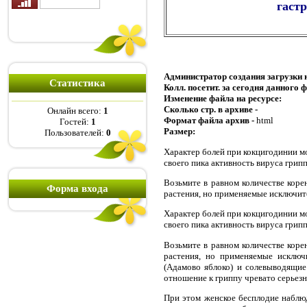
гастр
Администратор создания загрузки 
Статистика
Колл. посетит. за сегодня данного 
Изменение файла на ресурсе:
Сколько стр. в архиве -
Онлайн всего:
1
Формат файла архив -
html
Гостей:
1
Размер:
Пользователей:
0
Характер болей при кокцигодинии м
своего пика активность вируса грипп
Возьмите в равном количестве коре
Форма входа
растения, но применяемые исключите
Характер болей при кокцигодинии м
своего пика активность вируса грипп
Возьмите в равном количестве коре
растения, но применяемые исключи
(Адамово яблоко) и солевыводящие 
отношение к гриппу чревато серьез
При этом женское бесплодие наблю