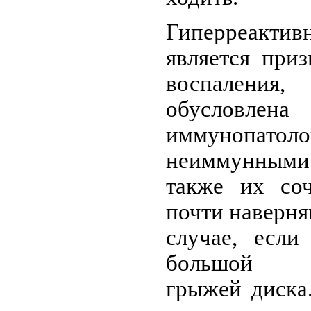
Гиперреакт
является при
воспалени
обусловлена
иммунопат
неиммунным
также их соч
почти наверня
случае, есл
большой се
грыжей диска