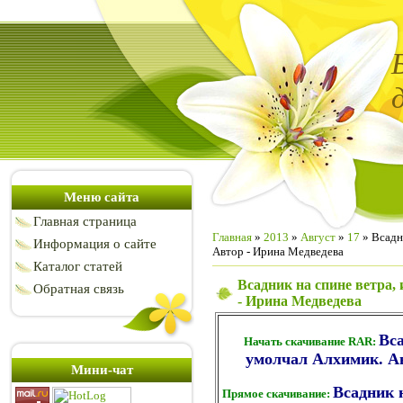
Меню сайта
Главная страница
Главная
»
2013
»
Август
»
17
» Всадн
Информация о сайте
Автор - Ирина Медведева
Каталог статей
Всадник на спине ветра,
Обратная связь
- Ирина Медведева
Вса
Начать скачивание RAR:
умолчал Алхимик. Ав
Мини-чат
Всадник 
Прямое скачивание: