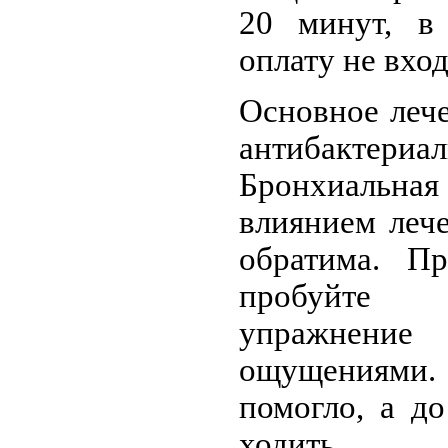
20 минут, в
оплату не вход
Основное леч
антибактер
Бронхиальна
влиянием леч
обратима. Пр
пробуйте 
упражнени
ощущениями
помогло, а д
ходить.