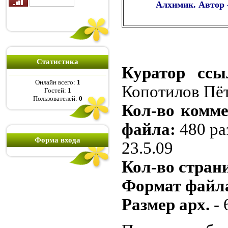
Алхимик. Автор 
Статистика
Куратор ссы
Онлайн всего:
1
Копотилов Пё
Гостей:
1
Пользователей:
0
Кол-во комме
файла:
480 ра
Форма входа
23.5.09
Кол-во стран
Формат файла
Размер арх. -