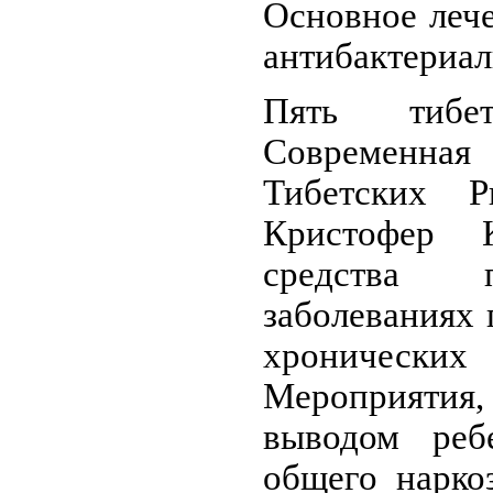
Основное леч
антибактериаль
Пять тибет
Современна
Тибетских Р
Кристофер 
средства 
заболеваниях
хронически
Мероприяти
выводом реб
общего нарко