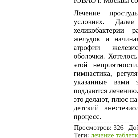
ЮВАО г. Москвы сов
Лечение просту
условиях. Дале
хеликобактерии р
желудок и начина
атрофии желези
оболочки. Хотелось
этой неприятности
гимнастика, регул
указанные вами 
поддаются лечению
это делают, плюс на
детский анестезио
процесс.
Просмотров
: 326 |
До
Теги
:
лечение таблет