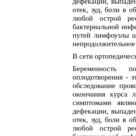
дефекации, выпаде
отек, зуд, боли в о
любой острой ре
бактериальной инф
путей лимфоузлы ш
непродолжительное 
В сети ортопедичес
Беременность по
оплодотворения - э
обследование пров
окончания курса л
симптомами явля
дефекации, выпаде
отек, зуд, боли в о
любой острой ре