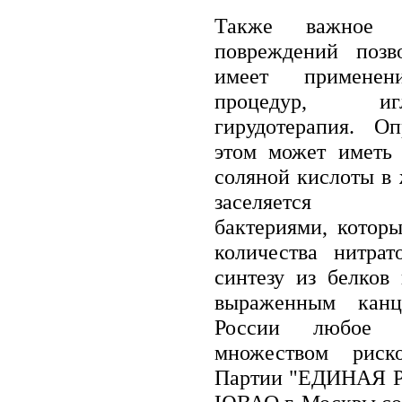
Также важное 
повреждений позв
имеет применени
процедур, иг
гирудотерапия. О
этом может иметь 
соляной кислоты в 
заселяется ни
бактериями, котор
количества нитра
синтезу из белков
выраженным канц
России любое 
множеством риск
Партии "ЕДИНАЯ Р