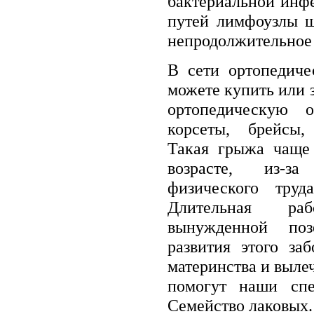
бактериальной инф
путей лимфоузлы ш
непродолжительное 
В сети ортопедиче
можете купить или 
ортопедическую об
корсеты, брейсы,
Такая грыжа чаще 
возрасте, из-за
физического тру
Длительная ра
вынужденной поз
развития этого за
материнства и выле
помогут наши спе
Семейство лаковых.