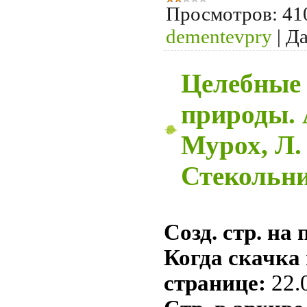
Просмотров:
41
dementevpry
|
Да
Целебные
природы. А
Мурох, Л.
Стекольн
Созд. стр. на 
Когда скачка
странице:
22.