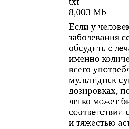
txt
8,003 Mb
Если у челове
заболевания с
обсудить с ле
именно колич
всего употреб
мультидиск су
дозировках, п
легко может б
соответствии 
и тяжестью ас