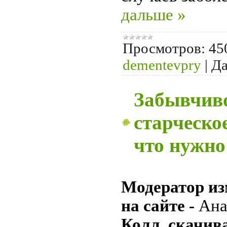
дальше »
Просмотров:
45
dementevpry
|
Да
Забывчиво
старческое
что нужно
Модератор из
на сайте -
Ана
Колл. скачива