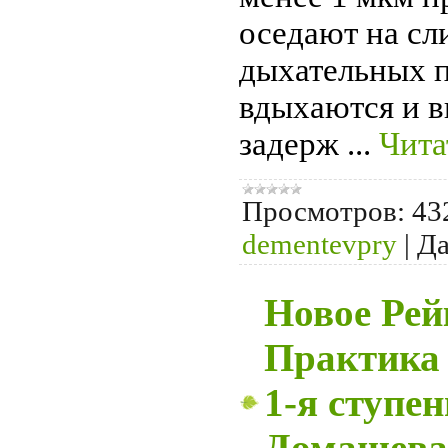
оседают на сл
дыхательных п
вдыхаются и в
задерж
...
Чита
Просмотров:
43
dementevpry
|
Да
Новое Рей
Практика
1-я ступен
Домашева