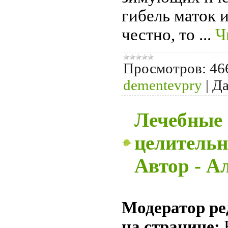
гибель маток и
честно, то
...
Ч
Просмотров:
46
dementevpry
|
Да
Лечебные 
целительн
Автор - А
Модератор ре
на странице: