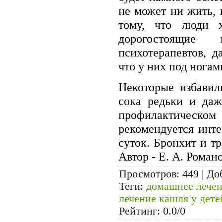
не может ни жить, 
тому, что люди 
дорогостоящие
психотерапевтов, д
что у них под ногам
Некоторые избавил
сока редьки и даж
профилактическ
рекомендуется инт
суток. Бронхит и тр
Автор - Е. А. Романо
Просмотров
: 449 |
До
Теги
:
домашнее лече
лечение кашля у дете
Рейтинг
:
0.0
/
0