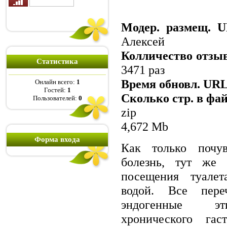
Модер. размещ. 
Алексей
Колличество отзыв
Статистика
3471 раз
Время обновл. URL
Онлайн всего:
1
Гостей:
1
Сколько стр. в фа
Пользователей:
0
zip
4,672 Mb
Форма входа
Как только почув
болезнь, тут же 
посещения туалет
водой. Все пере
эндогенные эт
хронического гас