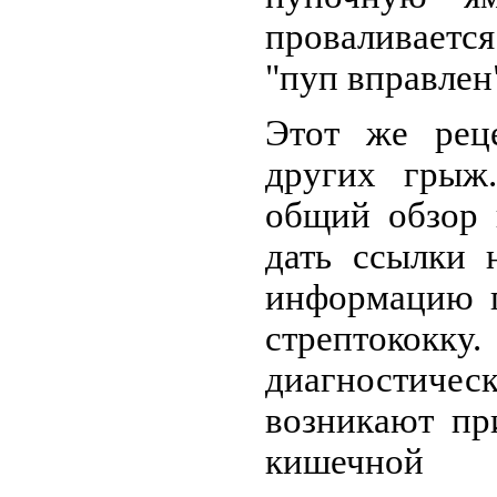
проваливаетс
"пуп вправлен
Этот же рец
других грыж
общий обзор 
дать ссылки 
информацию п
стрептококку
диагности
возникают пр
ки­шечной 