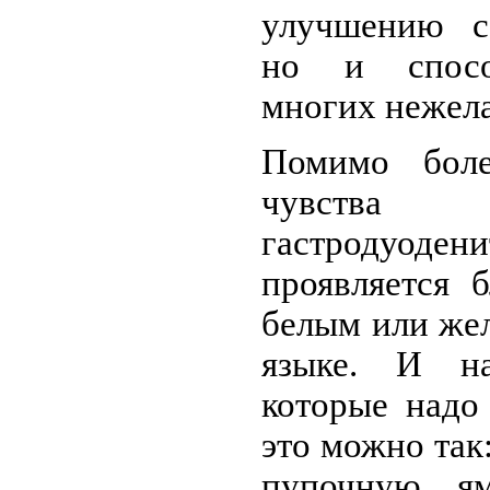
улучшению со
но и спосо
многих нежела
Помимо бол
чувства
гастродуо
проявляется 
белым или же
языке. И на
которые надо
это можно так
пупочную я