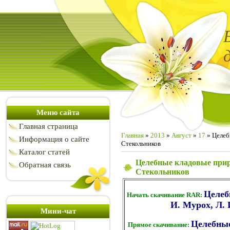
Меню сайта
Главная страница
Главная
»
2013
»
Август
»
17
» Целеб
Информация о сайте
Стекольников
Каталог статей
Целебные кладовые приро
Обратная связь
Стекольников
Целеб
Начать скачивание RAR:
И. Мурох, Л. 
Мини-чат
Целебные
Прямое скачивание: