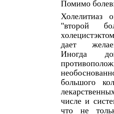
Помимо болев
Холелитиаз о
"второй бо
холецистэктом
дает желае
Иногда до
противополож
необоснова
большого кол
лекарственн
числе и сист
что не толь