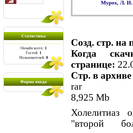
Мурох, Л. И
Статистика
Созд. стр. на 
Онлайн всего:
1
Когда скач
Гостей:
1
Пользователей:
0
странице:
22.
Стр. в архиве
Форма входа
rar
8,925 Mb
Холелитиаз о
"второй бо