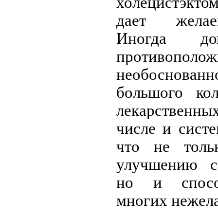
холецистэктом
дает желае
Иногда до
противополож
необоснова
большого кол
лекарственн
числе и сист
что не толь
улучшению со
но и спосо
многих нежела