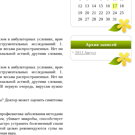
17
12
13
14
15
16
18
19
20
21
22
23
24
25
26
27
28
29
30
31
зом в амбулаторных условиях, врач
струментальных исследований: 1.
Архив записей
ии весьма распространенных. Нет ни
2013 Август
иальной астмой, другими словами,
зом в амбулаторных условиях, врач
струментальных исследований: 1.
ии весьма распространенных. Нет ни
иальной астмой, другими словами,
 В первую очередь, вирусам нужно
вы? Доктор может оценить симптомы
 профилактика заболевания методами
ом, убивает микробы, способствует
ыстро устранить болезненный спазм
той целью рекомендуются супы на
ная икра.