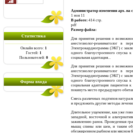
Администратор изменения арх. на 
1 ноя 11
В работе:
414 стр.
pdf
Размер файла:
Статистика
Для принятия решения о возможнос
анестезиолог-реаниматолог в пе
Электрокардиограмма (ЭКГ) с заклю
Онлайн всего:
1
одного благоустроенного спуска к
Гостей:
1
социальная адаптация...
Пользователей:
0
Для принятия решения о возможнос
анестезиолог-реаниматолог в пе
Электрокардиограмма (ЭКГ) с заклю
одного благоустроенного спуска к
Форма входа
социальная адаптация пациентов к
покинуть место предыдущего обита
Смесь различных подтипов натураль
и предложить другие методы лечения
Длительное ущемление, как уже гов
западной, восточной и альтернати
заживлению ранок. Проведенная гра
мышц спины или шеи, и таким об
обезжиренном рыбном или мясном бул