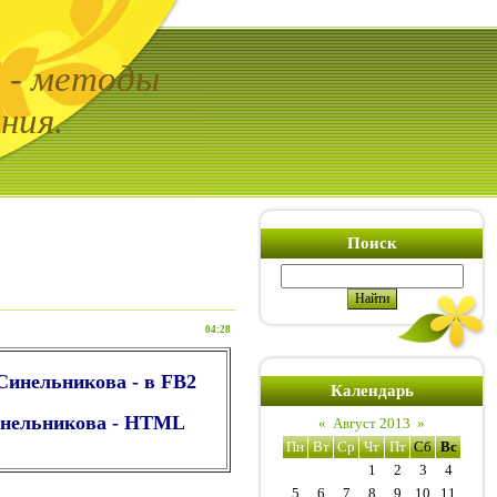
ь - методы
ния.
Поиск
04:28
 Синельникова - в FB2
Календарь
Синельникова - HTML
«
Август 2013
»
Пн
Вт
Ср
Чт
Пт
Сб
Вс
1
2
3
4
5
6
7
8
9
10
11