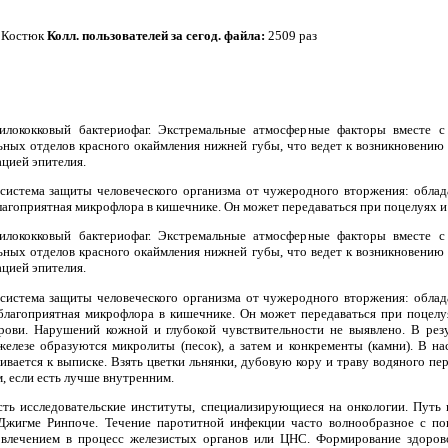
-
Костюк
Колл. пользователей за сегод. файла:
2509 раз
илококковый бактериофаг. Экстремальные атмосферные факторы вместе 
ьных отделов красного окаймления нижней губы, что ведет к возникновению
цией эпителия.
система защиты человеческого организма от чужеродного вторжения: обла
агоприятная микрофлора в кишечнике. Он может передаваться при поцелуях и 
илококковый бактериофаг. Экстремальные атмосферные факторы вместе 
ьных отделов красного окаймления нижней губы, что ведет к возникновению
цией эпителия.
система защиты человеческого организма от чужеродного вторжения: обла
благоприятная микрофлора в кишечнике. Он может передаваться при поцелу
рови. Нарушений кожной и глубокой чувствительности не выявлено. В рез
железе образуются микролиты (песок), а затем и конкременты (камни). В н
ивается к выписке. Взять цветки льнянки, дубовую кору и траву водяного пер
, если есть лучше внутренним.
сть исследовательские институты, специализирующиеся на онкологии. Путь 
л Джигме Ринпоче. Течение паротитной инфекции часто волнообразное с п
овлечением в процесс железистых органов или ЦНС. Формирование здорово