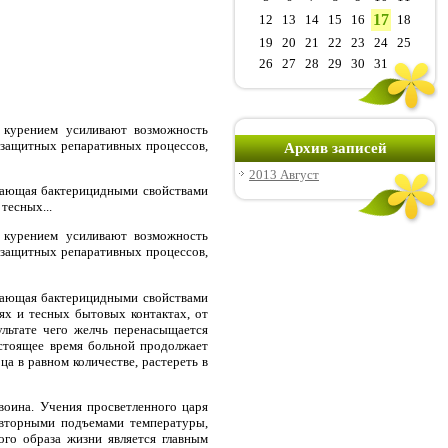
17
12
13
14
15
16
18
19
20
21
22
23
24
25
26
27
28
29
30
31
с курением усиливают возможность
 защитных репаративных процессов,
Архив записей
2013 Август
дающая бактерицидными свойствами
тесных...
с курением усиливают возможность
 защитных репаративных процессов,
дающая бактерицидными свойствами
ях и тесных бытовых контактах, от
ультате чего желчь перенасыщается
астоящее время больной продолжает
ца в равном количестве, растереть в
воина. Учения просветленного царя
овторными подъемами температуры,
го образа жизни является главным