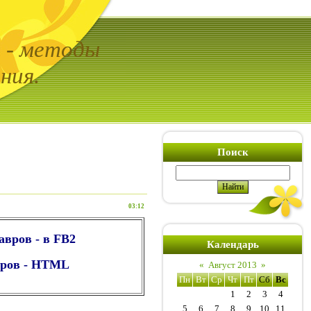
ь - методы
ния.
Поиск
03:12
авров - в FB2
Календарь
вров - HTML
«
Август 2013
»
Пн
Вт
Ср
Чт
Пт
Сб
Вс
1
2
3
4
5
6
7
8
9
10
11