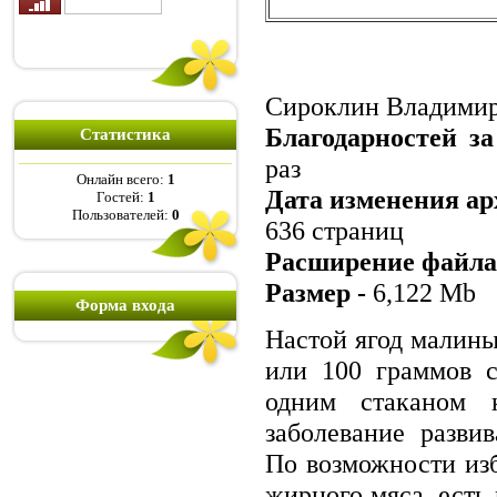
Сироклин Владими
Благодарностей за
Статистика
раз
Онлайн всего:
1
Дата изменения ар
Гостей:
1
Пользователей:
0
636 страниц
Расширение файла
Размер -
6,122 Mb
Форма входа
Настой ягод малины
или 100 граммов с
одним стаканом 
заболевание развив
По возможности из
жирного мяса, есть 