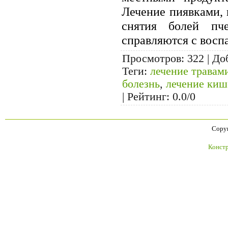
Лечение пиявками, 
снятия болей пч
справляются с восп
Просмотров
: 322 |
До
Теги
:
лечение травам
болезнь
,
лечение киш
|
Рейтинг
:
0.0
/
0
Copyr
Констр