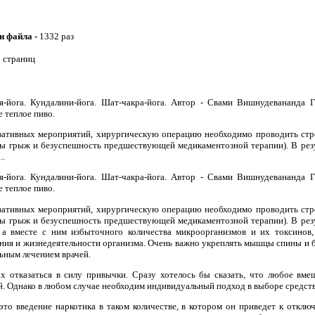
и файла -
1332 раз
 страниц
я-йога. Кундалини-йога. Шат-чакра-йога. Автор - Свами Вишнудевананда 
е теплое пиво.
рвативных мероприятий, хирургическую операцию необходимо проводить стр
 грыж и безуспешность предшествующей медикаментозной терапии). В резу
..
я-йога. Кундалини-йога. Шат-чакра-йога. Автор - Свами Вишнудевананда 
е теплое пиво.
рвативных мероприятий, хирургическую операцию необходимо проводить стр
 грыж и безуспешность предшествующей медикаментозной терапии). В резу
 а вместе с ним избыточного количества микроорганизмов и их токсинов,
ния и жизнедеятельности организма. Очень важно укреплять мышцы спины и 
ьным лечением врачей.
х отказаться в силу привычки. Сразу хотелось бы сказать, что любое вмеш
й. Однако в любом случае необходим индивидуальный подход в выборе средств
это введение наркотика в таком количестве, в котором он приведет к отключ