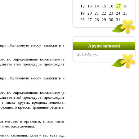
17
12
13
14
15
16
18
19
20
21
22
23
24
25
26
27
28
29
30
31
Гири. Желтковую массу выложить в
Архив записей
2013 Август
ого по определенным показаниям (в
льтате этой процедуры происходит
Гири. Желтковую массу выложить в
ого по определенным показаниям (в
льтате этой процедуры происходит
 а также других вредных веществ,
брюшного пресса. Травяные рецепты
ательство в организм, в том числе
 и методов лечения.
ению сознания. Если у вас есть зуд