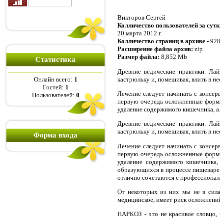
Викторов Сергей
Колличество пользователей за сутк
20 марта 2012 г.
Колличество страниц в архиве -
928
Расширение файла архив:
zip
Размер файла:
8,852 Mb
Статистика
Древние ведические практики. Лай
кастрюльку и, помешивая, влить в не
Онлайн всего:
1
Гостей:
1
Лечение следует начинать с консе
Пользователей:
0
первую очередь осложненные формы
удаление содержимого кишечника, а.
Древние ведические практики. Лай
кастрюльку и, помешивая, влить в не
Форма входа
Лечение следует начинать с консе
первую очередь осложненные формы
удаление содержимого кишечника,
образующихся в процессе пищеваре
отлично сочетаются с профессионал
От некоторых из них мы не в сила
медицинское, имеет риск осложнени
НАРКОЗ - это не красивое словцо, 