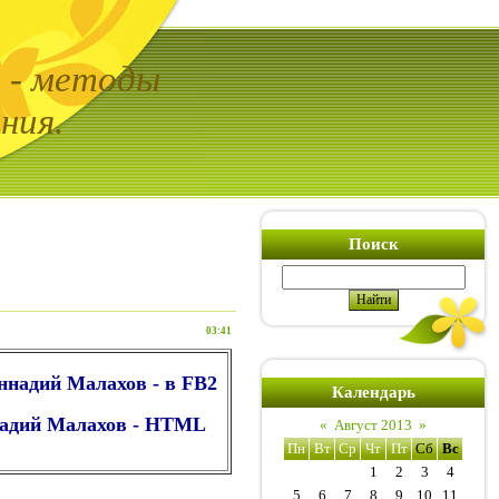
ь - методы
ния.
Поиск
03:41
еннадий Малахов - в FB2
Календарь
ннадий Малахов - HTML
«
Август 2013
»
Пн
Вт
Ср
Чт
Пт
Сб
Вс
1
2
3
4
5
6
7
8
9
10
11