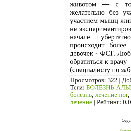
животом — с тол
желательно без у
участием мышц жив
не экспериментирова
начале пубертатн
происходит более
девочек - ФСГ. Люб
обратиться к врачу 
(специалисту по за
Просмотров
: 322 |
До
Теги
:
БОЛЕЗНЬ АЛЬ
болезнь
,
лечение ног
лечение
|
Рейтинг
:
0.0
Copyr
Констр