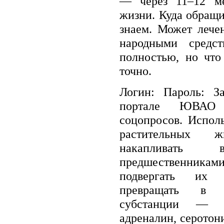
— через 11–12 ме
жизни. Куда обращ
знаем. Может лече
народными средс
полностью, но что
точно.
Логин: Пароль: З
портале ЮВАО
соцопросов. Испол
растительных 
накапливать в
предшественник
подвергать их 
превращать в б
субстанции — по
адреналин, серотон