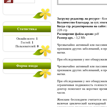
Загрузку редактир. на ресурсе -
Кон
Колличество благодар. за сут. этог
Когда стр. редактирована на сайте
Статистика
228 стр
Расширение файла архив:
pdf
Размер арх. -
3,2 Mb
Онлайн всего:
1
Гостей:
1
Чрезвычайно активный или пассивны
Пользователей:
0
признаком других заболеваний, и пр
матки.
При обследовании у нее обнаружили
Форма входа
Чрезвычайно активный или пассивны
признаком других заболеваний, и пр
матки.
При обследовании у нее обнаружили
ограничивая подвижность голеносто
доктор помогают на короткое время.
часов.
Женским бесплодием считается нес
включая циклический календарный 