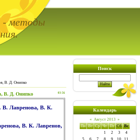
ь - методы
ния.
Поиск
в, В. Д. Онипко
, В. Д. Онипко
03:56
 В. Лавренова, В. К.
Календарь
«
Август 2013
»
ренова, В. К. Лавренов,
Пн
Вт
Ср
Чт
Пт
Сб
Вс
1
2
3
4
5
6
7
8
9
10
11