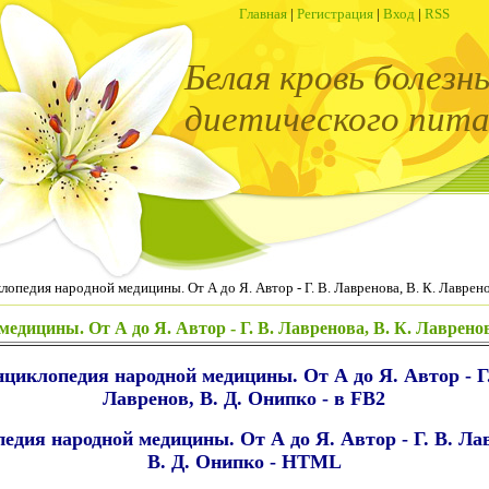
Главная
|
Регистрация
|
Вход
|
RSS
Белая кровь болезн
диетического пита
опедия народной медицины. От А до Я. Автор - Г. В. Лавренова, В. К. Лаврено
едицины. От А до Я. Автор - Г. В. Лавренова, В. К. Лавренов
циклопедия народной медицины. От А до Я. Автор - Г.
Лавренов, В. Д. Онипко - в FB2
едия народной медицины. От А до Я. Автор - Г. В. Лав
В. Д. Онипко - HTML