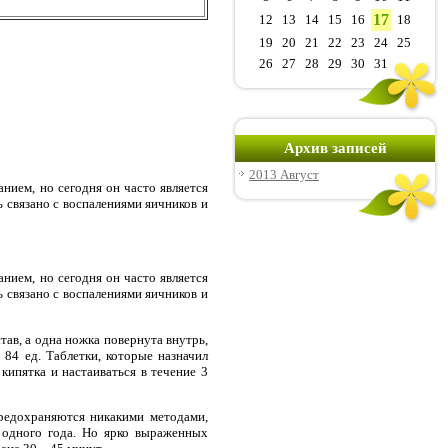
17
12
13
14
15
16
18
19
20
21
22
23
24
25
26
27
28
29
30
31
Архив записей
2013 Август
нием, но сегодня он часто является
ь связано с воспалениями яичников и
нием, но сегодня он часто является
ь связано с воспалениями яичников и
ав, а одна ножка повернута внутрь,
 84 ед. Таблетки, которые назначил
кипятка и настаиваться в течение 3
редохраняются никакими методами,
 одного года. Но ярко выраженных