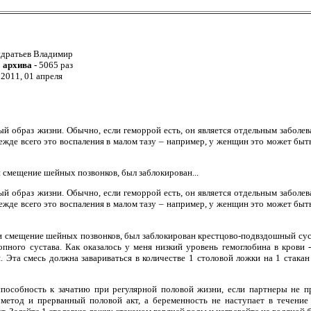
дратьев Владимир
о архива -
5065 раз
:
2011, 01 апреля
й образ жизни. Обычно, если геморрой есть, он является отдельным заболева
ежде всего это воспаления в малом тазу – например, у женщин это может быт
 смещение шейных позвонков, был заблокирован...
й образ жизни. Обычно, если геморрой есть, он является отдельным заболева
ежде всего это воспаления в малом тазу – например, у женщин это может быт
 смещение шейных позвонков, был заблокирован крестцово-подвздошный суст
пного сустава. Как оказалось у меня низкий уровень гемоглобина в крови -
 Эта смесь должна завариваться в количестве 1 столовой ложки на 1 стакан 
пособность к зачатию при регулярной половой жизни, если партнеры не п
метод и прерванный половой акт, а беременность не наступает в течение