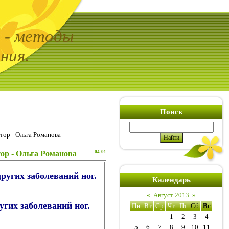
ь - методы
ния.
Поиск
тор - Ольга Романова
тор - Ольга Романова
04:01
ругих заболеваний ног.
Календарь
«
Август 2013
»
гих заболеваний ног.
Пн
Вт
Ср
Чт
Пт
Сб
Вс
1
2
3
4
5
6
7
8
9
10
11