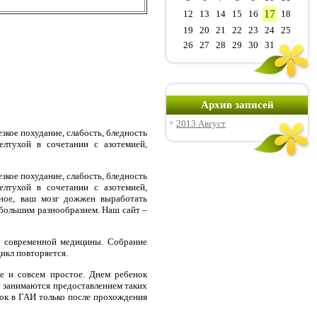
17
12
13
14
15
16
18
19
20
21
22
23
24
25
26
27
28
29
30
31
Архив записей
2013 Август
зкое похудание, слабость, бледность
лтухой в сочетании с азотемией,
зкое похудание, слабость, бледность
лтухой в сочетании с азотемией,
рное, ваш мозг дожжен выработать
 большим разнообразием. Наш сайт –
ей современной медицины. Собрание
икл повторяется.
ое и совсем простое. Днем ребенок
р занимаются предоставлением таких
вок в ГАИ только после прохождения