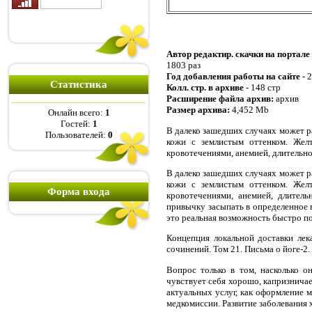
Автор редактир. скачки на портале
1803 раз
Год добавления работы на сайте -
2
Статистика
Колл. стр. в архиве -
148 стр
Расширение файла архив:
архив
Размер архива:
4,452 Mb
Онлайн всего:
1
Гостей:
1
В далеко зашедших случаях может ра
Пользователей:
0
кожи с землистым оттенком. Жел
кровотечениями, анемией, длительно
В далеко зашедших случаях может ра
кожи с землистым оттенком. Жел
Форма входа
кровотечениями, анемией, длител
привычку засыпать в определенное 
это реальная возможность быстро по
Концепция локальной доставки лек
сочинений. Том 21. Письма о йоге-2
Вопрос только в том, насколько о
чувствует себя хорошо, капризничае
актуальных услуг, как оформление 
медкомиссии. Развитие заболевания 