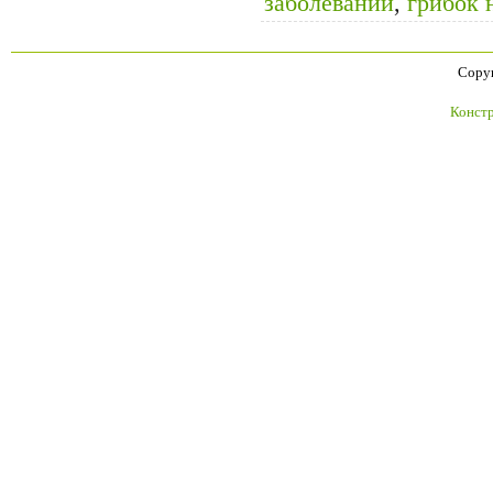
заболеваний
,
грибок 
Copyr
Констр