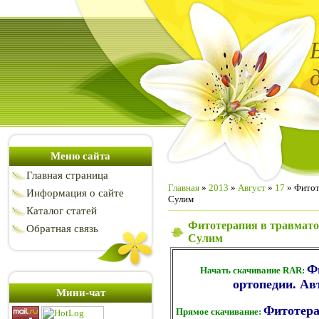
Меню сайта
Главная страница
Главная
»
2013
»
Август
»
17
» Фитоте
Информация о сайте
Сулим
Каталог статей
Фитотерапия в травматол
Обратная связь
Сулим
Ф
Начать скачивание RAR:
ортопедии. Авт
Мини-чат
Фитотера
Прямое скачивание: