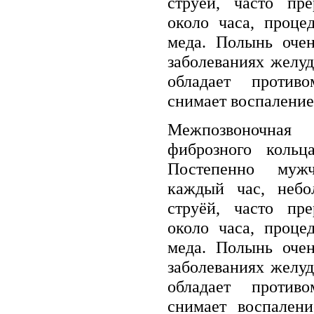
струёй, часто пре
около часа, проце
меда. Полынь оче
заболеваниях желуд
обладает против
снимает воспаление, 
Межпозвоночна
фиброзного кольц
Постепенно мужч
каждый час, небо
струёй, часто пре
около часа, проце
меда. Полынь оче
заболеваниях желуд
обладает против
снимает воспалени