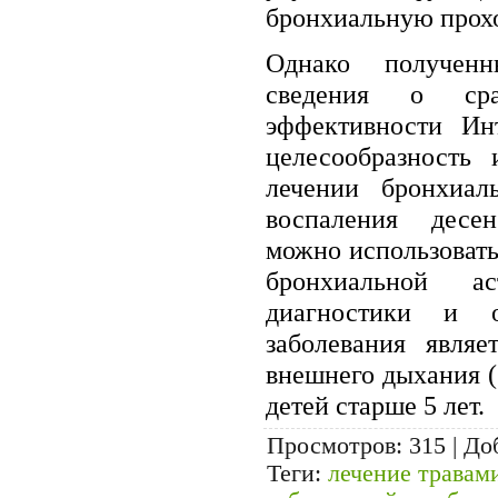
бронхиальную прох
Однако получен
сведения о сра
эффективности Ин
целесообразность 
лечении бронхиал
воспаления десе
можно использовать
бронхиальной а
диагностики и о
заболевания являе
внешнего дыхания (
детей старше 5 лет.
Просмотров
: 315 |
До
Теги
:
лечение травам