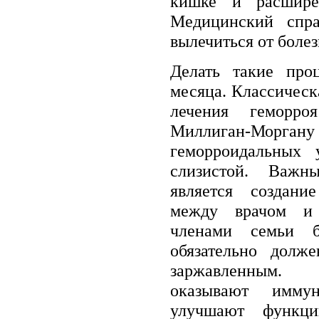
кишке и расшире
Медицинский спра
вылечиться от болез
Делать такие пр
месяца. Классическ
лечения геморро
Миллиган-Моргану
геморроидальных
слизистой. Важн
является создани
между врачом и 
членами семьи б
обязательно долж
заржавленным.
оказывают иммун
улучшают функц