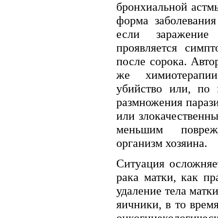
бронхиальной астмы
форма заболевания
если заражение
проявляется симп
после сорока. Авто
же химиотерапии
убийство или, по 
размножения параз
или злокачественны
меньшим повре
организм хозяина.
Ситуация осложняе
рака матки, как пр
удаление тела матк
яичники, в то врем
онкогинекологиче