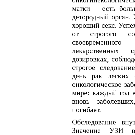
матки – есть боль
детородный орган. 
хороший секс. Успе
от строгого соб
своевременног
лекарственных 
дозировках, соблю
строгое следовани
день рак легких 
онкологическое за
мире: каждый год 
вновь заболевши
погибает.
Обследование вну
Значение УЗИ в 