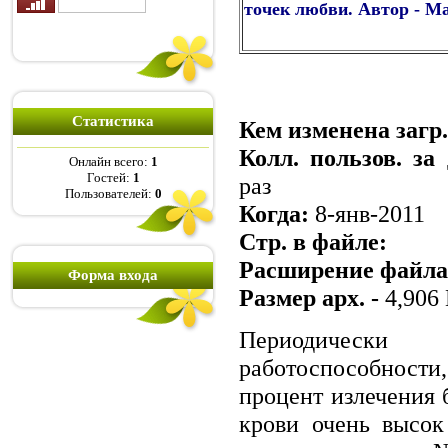
точек любви. Автор - М
Статистика
Кем изменена загр.
Колл. пользов. за
Онлайн всего:
1
Гостей:
1
раз
Пользователей:
0
Когда:
8-янв-2011
Стр. в файле:
Расширение файл
Форма входа
Размер арх. -
4,906
Периодически
работоспособнос
процент излечения
крови очень высок