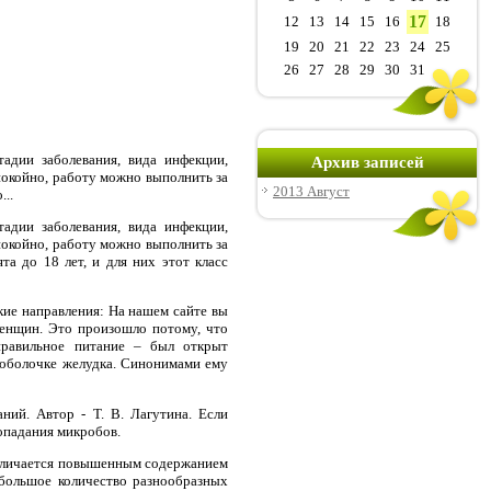
17
12
13
14
15
16
18
19
20
21
22
23
24
25
26
27
28
29
30
31
адии заболевания, вида инфекции,
Архив записей
покойно, работу можно выполнить за
2013 Август
..
адии заболевания, вида инфекции,
покойно, работу можно выполнить за
а до 18 лет, и для них этот класс
кие направления: На нашем сайте вы
женщин. Это произошло потому, что
еправильное питание – был открыт
й оболочке желудка. Синонимами ему
ний. Автор - Т. В. Лагутина. Если
опадания микробов.
отличается повышенным содержанием
большое количество разнообразных