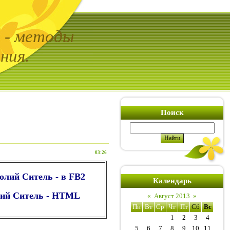
ь - методы
ния.
Поиск
03:26
толий Ситель - в FB2
Календарь
олий Ситель - HTML
«
Август 2013
»
Пн
Вт
Ср
Чт
Пт
Сб
Вс
1
2
3
4
5
6
7
8
9
10
11