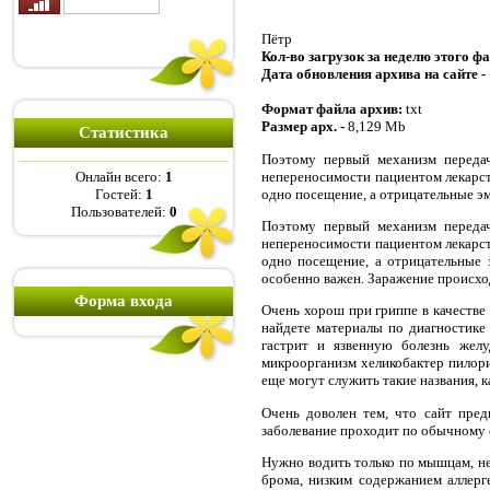
Пётр
Кол-во загрузок за неделю этого ф
Дата обновления архива на сайте -
Формат файла архив:
txt
Размер арх. -
8,129 Mb
Статистика
Поэтому первый механизм передач
непереносимости пациентом лекарст
Онлайн всего:
1
одно посещение, а отрицательные эм
Гостей:
1
Пользователей:
0
Поэтому первый механизм передач
непереносимости пациентом лекарст
одно посещение, а отрицательные 
особенно важен. Заражение происход
Форма входа
Очень хорош при гриппе в качестве
найдете материалы по диагностике
гастрит и язвенную болезнь желу
микроорганизм хеликобактер пилори
еще могут служить такие названия, 
Очень доволен тем, что сайт пред
заболевание проходит по обычному с
Нужно водить только по мышцам, н
брома, низким содержанием аллер