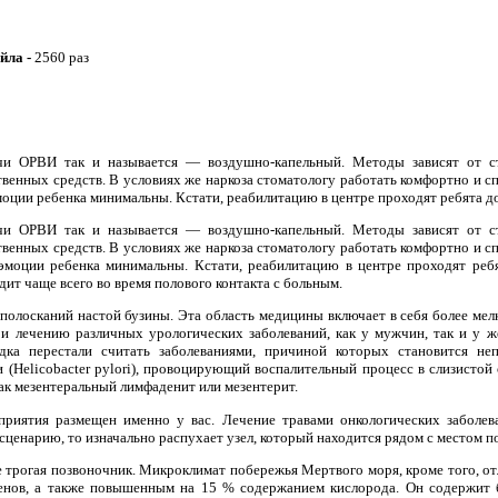
айла -
2560 раз
и ОРВИ так и называется — воздушно-капельный. Методы зависят от ст
венных средств. В условиях же наркоза стоматологу работать комфортно и с
оции ребенка минимальны. Кстати, реабилитацию в центре проходят ребята до.
и ОРВИ так и называется — воздушно-капельный. Методы зависят от ст
венных средств. В условиях же наркоза стоматологу работать комфортно и с
эмоции ребенка минимальны. Кстати, реабилитацию в центре проходят ребят
ит чаще всего во время полового контакта с больным.
 полосканий настой бузины. Эта область медицины включает в себя более мел
 и лечению различных урологических заболеваний, как у мужчин, так и у 
дка перестали считать заболеваниями, причиной которых становится н
 (Helicobacter pylori), провоцирующий воспалительный процесс в слизисто
как мезентеральный лимфаденит или мезентерит.
приятия размещен именно у вас. Лечение травами онкологических заболева
ценарию, то изначально распухает узел, который находится рядом с местом п
е трогая позвоночник. Микроклимат побережья Мертвого моря, кроме того, 
генов, а также повышенным на 15 % содержанием кислорода. Он содержит 