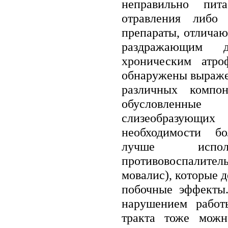
неправильно пит
отравления либо 
препараты, отлича
раздражающим 
хроническим атро
обнаружены выраже
различных компон
обусловленны
слизеобразующ
необходимости б
лучше исполь
противовоспалите
мовалис), которые 
побочные эффекты.
нарушением работ
тракта тоже мож