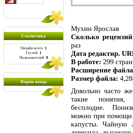
Мухин Ярослав
Сколько рецензий 
Статистика
раз
Онлайн всего:
1
Дата редактир. UR
Гостей:
1
Пользователей:
0
В работе:
299 стра
Расширение файла
Размер файла:
4,2
Форма входа
Довольно часто же
такие понятия,
бесплодие. Пониз
можно при помощи 
капусты. Чайную 
девясила высокого