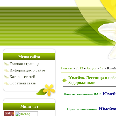
Меню сайта
Главная страница
Главная
»
2013
»
Август
»
17
» Юмейх
Информация о сайте
Каталог статей
Юмейхо. Лестница в небо
Задорожников
Обратная связь
Юмейх
Начать скачивание RAR:
Мини-чат
Юмейхо.
Прямое скачивание: