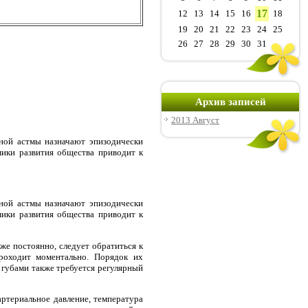
17
12
13
14
15
16
18
19
20
21
22
23
24
25
26
27
28
29
30
31
Архив записей
2013 Август
ьной астмы назначают эпизодически
мики развития общества приводит к
ьной астмы назначают эпизодически
мики развития общества приводит к
аже постоянно, следует обратиться к
проходит моментально. Порядок их
 губами также требуется регулярный
ртериальное давление, температура