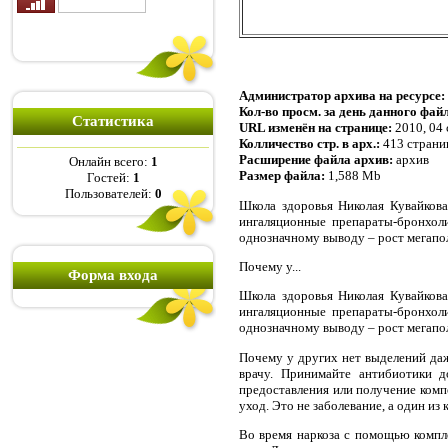
Администратор архива на ресурсе:
Кол-во просм. за день данного фай
Статистика
URL изменён на странице:
2010, 04
Колличество стр. в арх.:
413 страни
Расширение файла архив:
архив
Онлайн всего:
1
Размер файла:
1,588 Mb
Гостей:
1
Пользователей:
0
Школа здоровья Николая Кувайкова
ингаляционные препараты-бронхолит
однозначному выводу – рост мегапол
По­чему у...
Форма входа
Школа здоровья Николая Кувайкова
ингаляционные препараты-бронхолит
однозначному выводу – рост мегапол
По­чему у других нет выделе­ний да
врачу. Принимайте антибиотики д
предоставления или получение компе
уход. Это не заболевание, а один и
Во время наркоза с помощью компл