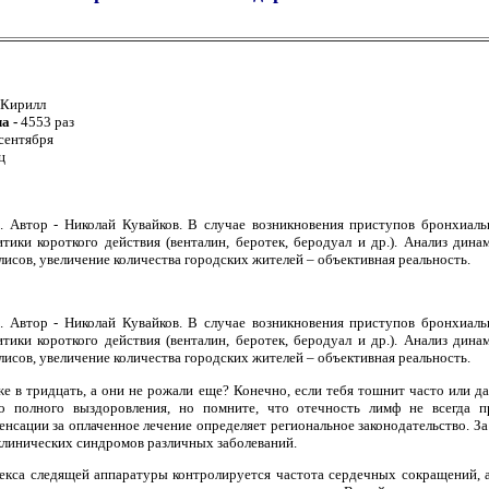
Кирилл
ла -
4553 раз
 сентября
ц
. Автор - Николай Кувайков. В случае возникновения приступов бронхиал
ики короткого действия (венталин, беротек, беродуал и др.). Анализ дина
исов, увеличение количества городских жителей – объективная реальность.
. Автор - Николай Кувайков. В случае возникновения приступов бронхиал
ики короткого действия (венталин, беротек, беродуал и др.). Анализ дина
исов, увеличение количества городских жителей – объективная реальность.
же в тридцать, а они не рожали еще? Конечно, если тебя тошнит часто или д
о полного выздоровления, но помните, что отечность лимф не всегда 
нсации за оплаченное лечение определяет региональное законодательство. За
з клинических синдромов различных заболеваний.
екса следящей аппаратуры контролируется частота сердечных сокращений, а