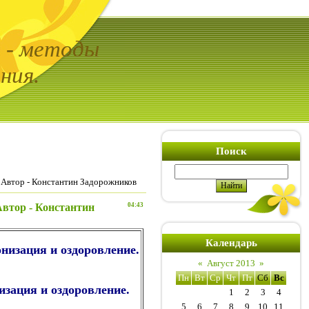
ь - методы
ния.
Поиск
. Автор - Константин Задорожников
Автор - Константин
04:43
Календарь
низация и оздоровление.
«
Август 2013
»
Пн
Вт
Ср
Чт
Пт
Сб
Вс
изация и оздоровление.
1
2
3
4
5
6
7
8
9
10
11