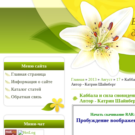
Меню сайта
Главная страница
Главная
»
2013
»
Август
»
17
» Кабба
Информация о сайте
Автор - Катрин Шайнберг
Каталог статей
Каббала и сила сновиден
Обратная связь
Автор - Катрин Шайнбе
Начать скачивание RAR
Пробуждение воображен
Мини-чат