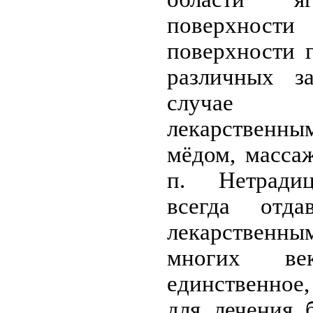
поверхности 
поверхности 
различных з
случае 
лекарствен
мёдом, массаж
п. Нетради
всегда отда
лекарственны
многих ве
единственное,
для лечения 