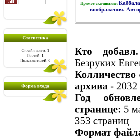
Каббала
Прямое скачивание:
воображения. Авто
Статистика
Кто добавл
Онлайн всего:
1
Гостей:
1
Безруких Евг
Пользователей:
0
Колличество о
архива -
2032 
Форма входа
Год обновл
странице:
5 м
353 страниц
Формат файла