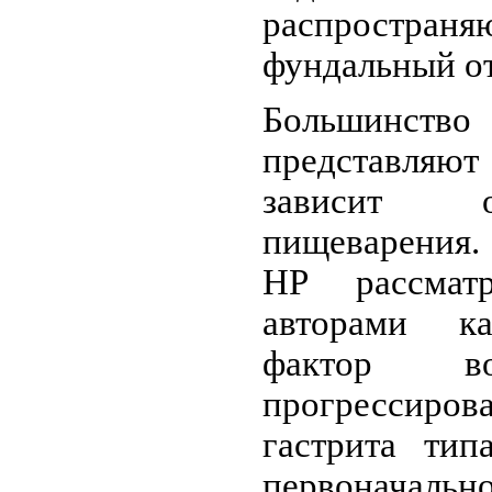
распростран
фундальный отд
Большинств
представляют
зависит о
пищеварения.
HP рассмат
авторами ка
фактор во
прогрессиров
гастрита тип
первоначал