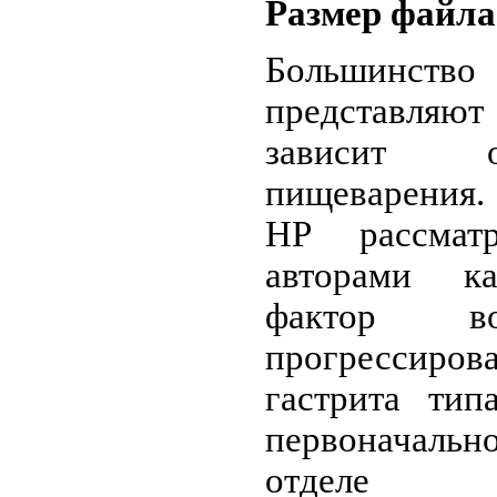
Размер файла
Большинств
представляют
зависит о
пищеварения.
HP рассмат
авторами ка
фактор во
прогрессиров
гастрита тип
первоначал
отделе