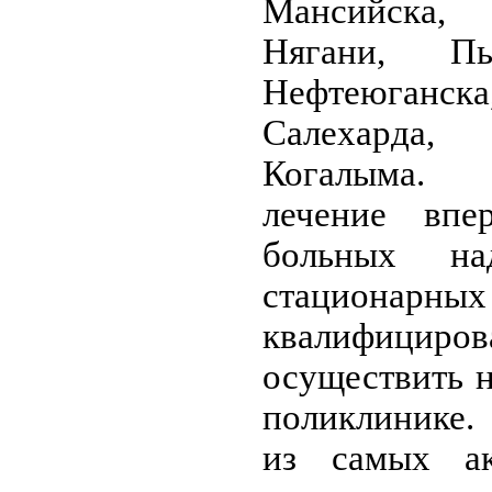
Мансийска,
Нягани, Пы
Нефтеюган
Салехарда
Когалыма. 
лечение впе
больных на
стационарн
квалифициров
осуществить н
поликлинике.
из самых ак