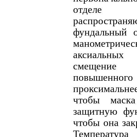
отделе
распростран
фундальный о
манометрич
аксиальных
смещение
повышенн
проксимальн
чтобы маск
защитную фун
чтобы она зак
Температура