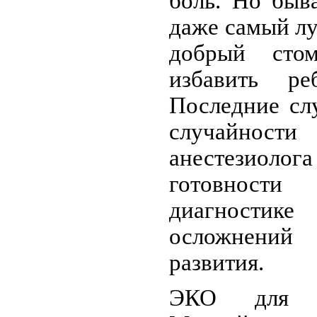
боль. Но быв
даже самый л
добрый сто
избавить ре
Последние сл
случайно
анестезиоло
готовности
диагност
осложнений
развития.
ЭКО для ж