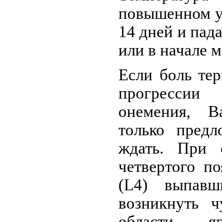
повышенном ур
14 дней и пад
или в начале 
Если боль те
прогресси
онемения, 
только предл
ждать. При 
четвертого п
(L4) выпав
возникнуть ч
области яг