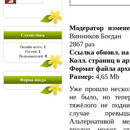
Модератор измен
Винников Богдан
Статистика
2867 раз
Онлайн всего:
1
Ссылка обновл. на 
Гостей:
1
Пользователей:
0
Колл. страниц в ар
Формат файла арх
Размер:
4,65 Mb
Форма входа
Уже прошло нескол
не было, но тепе
тяжёлого не подн
случае превыш
Альтернативой ме
вполне может ст