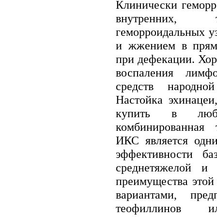
Клинически геморр
внутренних, 
геморроидальных уз
и жжением в прям
при дефекации. Хор
воспаления лимфо
средств народно
Настойка эхинацеи
купить в любо
комбинированная 
ИКС является одн
эффективности б
среднетяжелой и
преимущества этой
вариантами, пре
теофиллинов ил