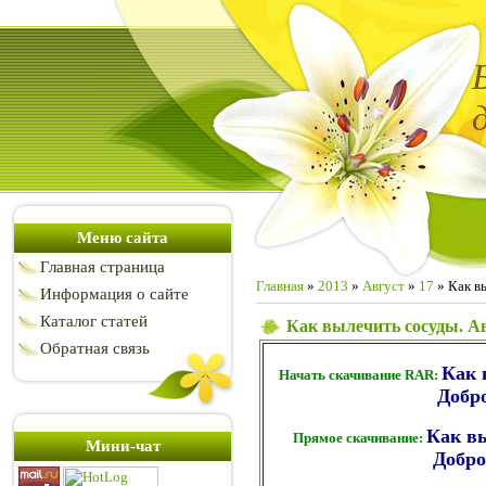
Меню сайта
Главная страница
Главная
»
2013
»
Август
»
17
» Как в
Информация о сайте
Каталог статей
Как вылечить сосуды. А
Обратная связь
Как 
Начать скачивание RAR:
Добр
Как вы
Прямое скачивание:
Мини-чат
Добр