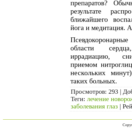
препаратов? Обыч
результате расп
ближайшего воспал
йога и медитация. А
Псевдокоронарны
области сердц
иррадиацию, сни
приемом нитроглиц
нескольких минут
таких больных.
Просмотров
: 293 |
До
Теги
:
лечение новор
заболевания глаз
|
Ре
Copyr