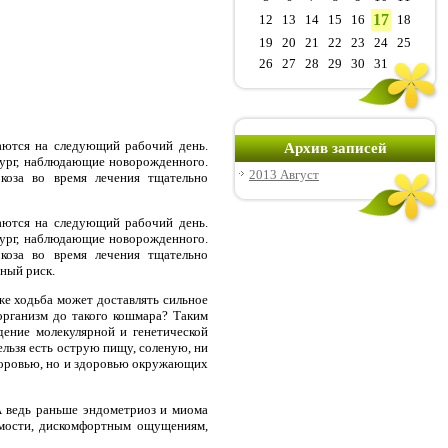
17
12
13
14
15
16
18
19
20
21
22
23
24
25
26
27
28
29
30
31
ваются на следующий рабочий день.
Архив записей
ург, наблюдающие новорожденного.
2013 Август
ркоза во время лечения тщательно
ваются на следующий рабочий день.
ург, наблюдающие новорожденного.
ркоза во время лечения тщательно
ный риск.
же ходьба может доставлять сильное
организм до такого кошмара? Таким
дение молекулярной и генетической
ельзя есть острую пищу, соленую, ни
 здоровью, но и здоровью окружающих
А ведь раньше эндометриоз и миома
емости, дискомфортным ощущениям,