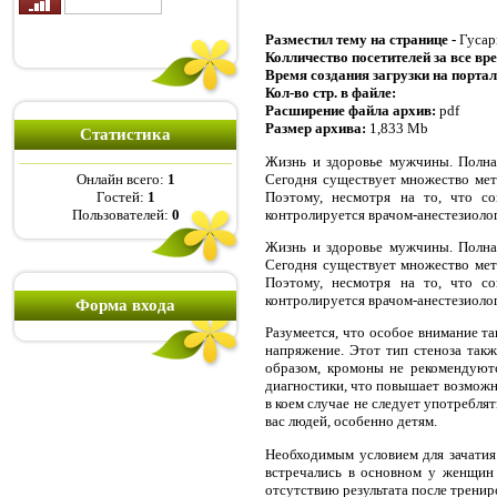
Разместил тему на странице -
Гусар
Колличество посетителей за все вр
Время создания загрузки на портал
Кол-во стр. в файле:
Расширение файла архив:
pdf
Размер архива:
1,833 Mb
Статистика
Жизнь и здоровье мужчины. Полная
Сегодня существует множество мет
Онлайн всего:
1
Поэтому, несмотря на то, что со
Гостей:
1
контролируется врачом-анестезиолого
Пользователей:
0
Жизнь и здоровье мужчины. Полная
Сегодня существует множество мет
Поэтому, несмотря на то, что со
контролируется врачом-анестезиоло
Форма входа
Разумеется, что особое внимание т
напряжение. Этот тип стеноза так
образом, кромоны не рекомендуютс
диагностики, что повышает возможно
в коем случае не следует употребля
вас людей, особенно детям.
Необходимым условием для зачатия
встречались в основном у женщин
отсутствию результата после тренир