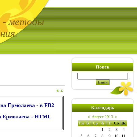
ь - методы
ния.
Поиск
03:47
ана Ермолаева - в FB2
Календарь
на Ермолаева - HTML
«
Август 2013
»
Пн
Вт
Ср
Чт
Пт
Сб
Вс
1
2
3
4
5
6
7
8
9
10
11