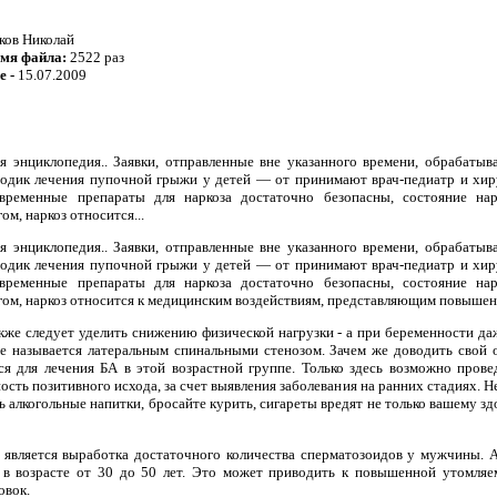
ков Николай
емя файла:
2522 раз
е -
15.07.2009
 энциклопедия.. Заявки, отправленные вне указанного времени, обрабаты
одик лечения пупочной грыжи у детей — от принимают врач-педиатр и хир
временные препараты для наркоза достаточно безопасны, состояние на
м, наркоз относится...
 энциклопедия.. Заявки, отправленные вне указанного времени, обрабаты
одик лечения пупочной грыжи у детей — от принимают врач-педиатр и хир
временные препараты для наркоза достаточно безопасны, состояние на
гом, наркоз относится к медицинским воздействиям, представляющим повышен
акже следует уделить снижению физической нагрузки - а при беременности да
же называется латеральным спинальными стенозом. Зачем же доводить свой 
я для лечения БА в этой возрастной группе. Только здесь возможно прове
сть позитивного исхода, за счет выявления заболевания на ранних стадиях. Н
ть алкогольные напитки, бросайте курить, сигареты вредят не только вашему
 является выработка достаточного количества сперматозоидов у мужчины. 
 в возрасте от 30 до 50 лет. Это может приводить к повышенной утомля
овок.