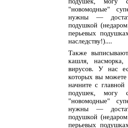
подушек, могу с
"новомодные" су
нужны — достат
подушкой (недаром
перьевых подушках
наследству!)....
Также выписывают
кашля, насморка,
вирусов. У нас ес
которых вы можете 
начните с главной
подушек, могу с
"новомодные" су
нужны — достат
подушкой (недаром
перьевых подушках