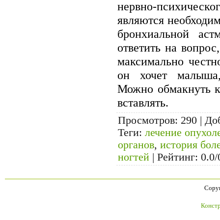
нервно-психичес
являются необходи
бронхиальной аст
ответить на вопрос
максимально честн
он хочет малыша,
Можно обмакнуть к
вставлять.
Просмотров
: 290 |
До
Теги
:
лечение опухол
органов
,
история бол
ногтей
|
Рейтинг
:
0.0
/
Copyr
Констр