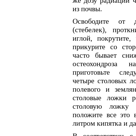
же дозу радиации 
из почвы.
Освободите от д
(стебелек), протк
иглой, покрутите,
прикурите со сто
часто бывает сни
остеохондроза н
приготовьте сле
четыре столовых л
полевого и земля
столовые ложки р
столовую ложку б
положите все это 
литром кипятка и да
В соответствии с