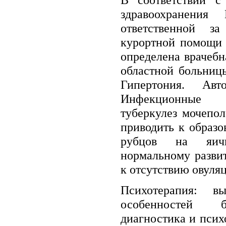
здравоохранения 
ответственной за
курортной помощи
определена врачеб
областной больниц
Гипертония. Ав
Инфекционные з
туберкулез мочепо
приводить к образ
рубцов на яичн
нормальному разви
к отсутствию овуля
Психотерапия: вы
особенностей б
диагностика и псих