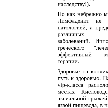
наследству!).
Но как небрежно м
Лимфаденит не я
патологией, а пре
различных гн
заболеваний. Ипп
греческого "ле
эффективный ме
терапии.
Здоровье на кончи
путь к здоровью. Н
vip-класса распо
местах Кисловод
аксиальной грыжей
язвой пищевода, в 