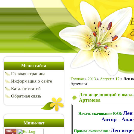
Меню сайта
Главная страница
Главная
»
2013
»
Август
»
17
» Лен и
Информация о сайте
Артемова
Каталог статей
Лен исцеляющий и омол
Обратная связь
Артемова
Лен
Начать скачивание RAR:
Автор - Анас
Мини-чат
Лен исц
Прямое скачивание: