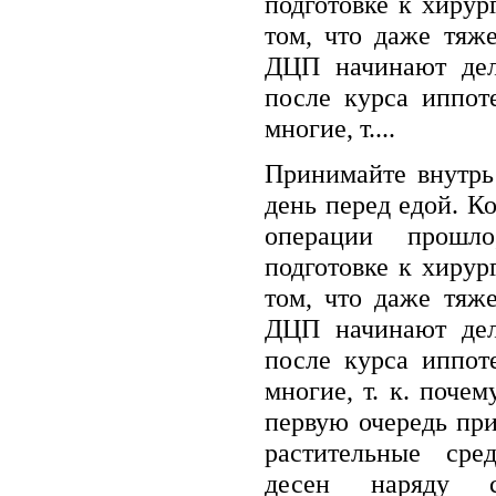
подготовке к хирур
том, что даже тяж
ДЦП начинают дел
после курса иппот
многие, т....
Принимайте внутрь 
день перед едой. К
операции прошл
подготовке к хирур
том, что даже тяж
ДЦП начинают дел
после курса иппот
многие, т. к. поче
первую очередь пр
растительные сре
десен наряду с