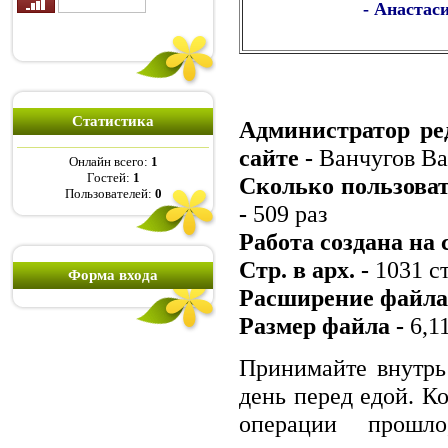
- Анастас
Статистика
Администратор ре
сайте -
Ванчугов В
Онлайн всего:
1
Гостей:
1
Сколько пользоват
Пользователей:
0
-
509 раз
Работа создана на 
Стр. в арх. -
1031 с
Форма входа
Расширение файл
Размер файла -
6,1
Принимайте внутрь 
день перед едой. К
операции прошл