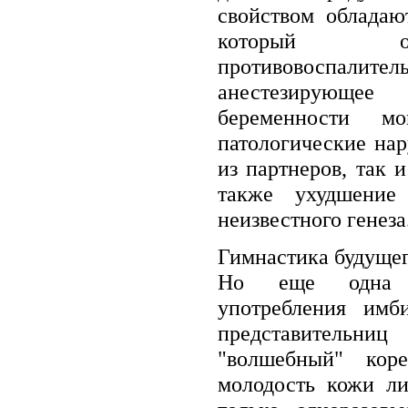
свойством облада
который ок
противовоспа
анестезирующее 
беременности мо
патологические на
из партнеров, так 
также ухудшение
неизвестного генеза
Гимнастика будущег
Но еще одна н
употребления имб
представительн
"волшебный" кор
молодость кожи л