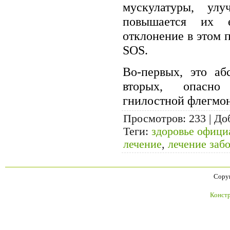
мускулатуры, улу
повышается их е
отклонение в этом 
SOS.
Во-первых, это аб
вторых, опасно
гнилостной флегмо
Просмотров
: 233 |
До
Теги
:
здоровье офици
лечение
,
лечение заб
Copyr
Констр