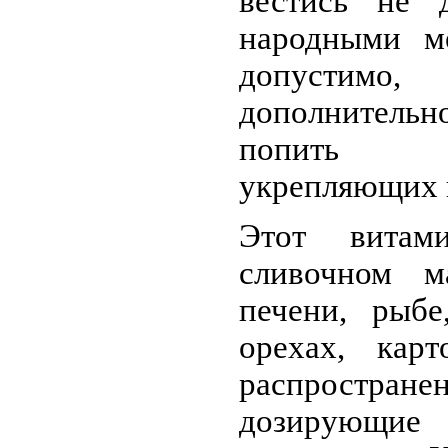
вестись не 
народными м
допустим
дополнительн
попить 
укрепляющих и
Этот витам
сливочном ма
печени, рыбе
орехах, карт
распростра
дозирующи