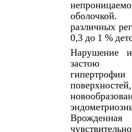
непроницае
оболочкой. 
различных рег
0,3 до 1 % дет
Нарушение и
застою кр
гипертро
поверхнос
новообразова
эндометри
Врожденн
чувствитель