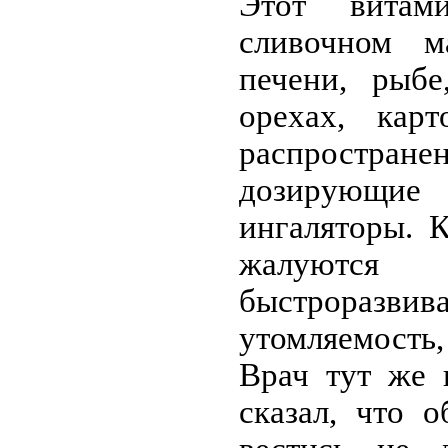
Этот витам
сливочном ма
печени, рыбе
орехах, карт
распростра
дозирующи
ингаляторы. 
жалу
быстроразви
утомляемость
Врач тут же 
сказал, что 