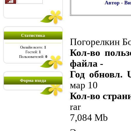
Автор - В
Статистика
Погорелкин Б
Онлайн всего:
1
Кол-во польз
Гостей:
1
Пользователей:
0
файла -
Год обновл. 
Форма входа
мар 10
Кол-во страни
rar
7,084 Mb