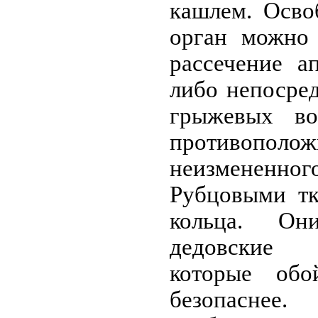
кашлем. Осво
орган можно 
рассе­чение 
либо непосре
грыжевых во
противополож
неизмененно
Рубцовыми т
кольца. Он
дедовские 
которые обо
безопаснее