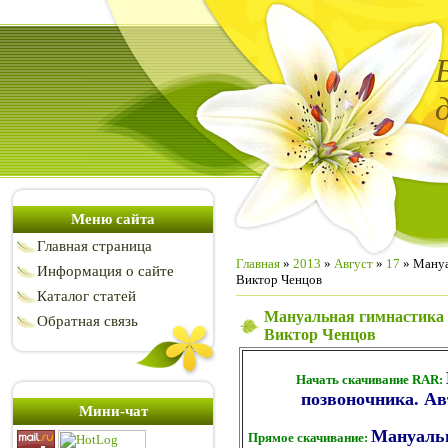
Меню сайта
Главная страница
Главная
»
2013
»
Август
»
17
» Мануа
Информация о сайте
Виктор Ченцов
Каталог статей
Мануальная гимнастика 
Обратная связь
Виктор Ченцов
Начать скачивание RAR:
позвоночника. Ав
Мини-чат
Мануальн
Прямое скачивание: