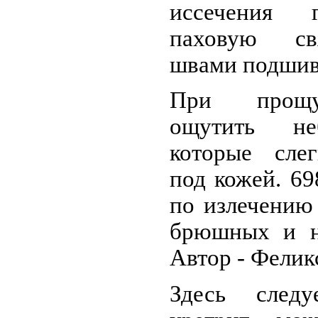
иссечения 
паховую св
швами подшива
При прощу
ощутить не
которые слег
под кожей. 6
по излечению
брюшных и н
Автор - Фелик
Здесь следу