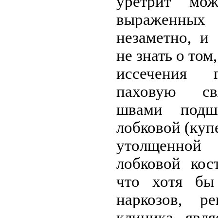
уретрит мож
выраженны
незаметно, и
не знать о том
иссечения 
паховую св
швами подш
лобковой (купер
утолщенно
лобковой кос
что хотя бы
наркозов, р
клиника явля