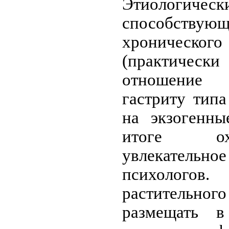
Этиологич
способствую
хроничес
(практичес
отношение 
гастриту типа
на экзогенны
итоге ох
увлекатель
психологов
растительног
размещать в