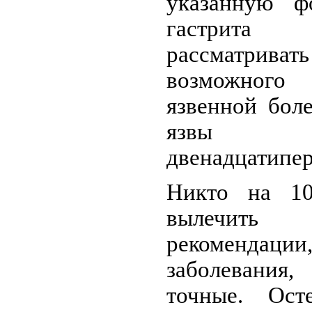
указанную ф
гастрит
рассматрив
возможного
язвенной бол
язвы в
двенадцатипе
Никто на 10
вылечить
рекомендации,
заболевания,
точные. Ост