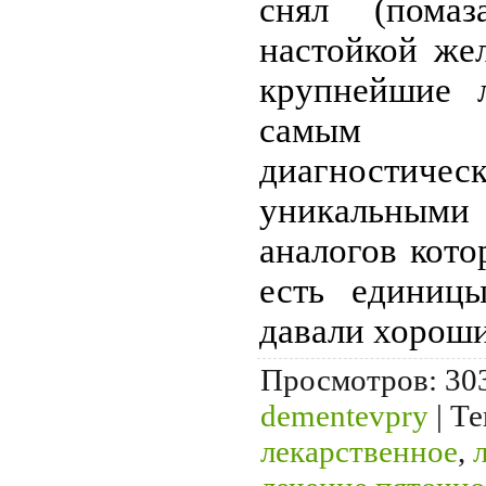
снял (помаз
настойкой же
крупнейшие 
самым с
диагностичес
уникальны
аналогов кото
есть единиц
давали хороши
Просмотров
: 30
dementevpry
|
Те
лекарственное
,