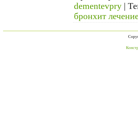
dementevpry
|
Те
бронхит лечени
Copyr
Констр