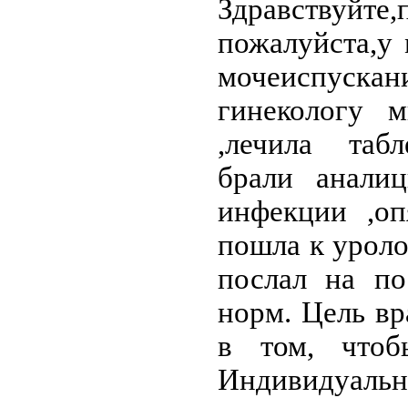
Здравствуйте,
пожалуйста,у
мочеиспуск
гинекологу м
,лечила табл
брали аналиц
инфекции ,оп
пошла к уроло
послал на по
норм. Цель вр
в том, чтоб
Индивидуальн