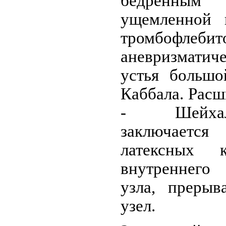
бедренным
ущемленной 
тромбофлебит
аневризматич
устья боль­ш
Каббала. Расш
- Шейхал
заключает
латексных 
внутреннего
узла, прерыв
узел.