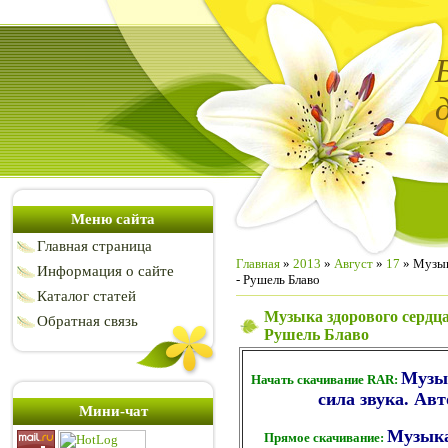
Меню сайта
Главная страница
Главная
»
2013
»
Август
»
17
» Музык
Информация о сайте
- Рушель Блаво
Каталог статей
Музыка здорового сердца
Обратная связь
Рушель Блаво
Музык
Начать скачивание RAR:
сила звука. Авт
Мини-чат
Музыка
Прямое скачивание: