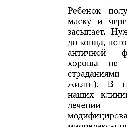
Ребенок полу
маску и чере
засыпает. Ну
до конца, пот
античной ф
хороша не у
страданиям
жизни). В н
наших клиник
лечени
модифицир
миорелаксаци