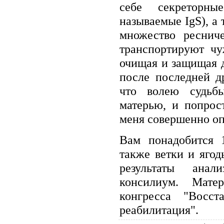
себе секреторны
называемые IgS), а
множество ресниче
транспортируют чу
очищая и защищая 
после последней д
что волею судьб
матерью, и попрос
меня совершенно оп
Вам понадобится 
также ветки и яго
результаты анал
консилиум. Мате
конгресса "Восст
реабилитация".