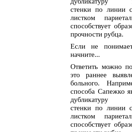
дубликатуру мыш
стенки по линии с
листком париет
способствует обра
прочности рубца.
Если не понимает
начните...
Ответить можно по
это раннее выявл
больного. Наприм
способа Сапежко яв
дубликатуру мыш
стенки по линии с
листком париет
способствует обра