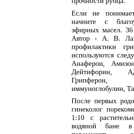
прочности рубца.
Если не понимает
начните с благо
эфирных масел. 36
Автор - А. В. Ла
профилактики гр
используются след
Анаферон, Амизон
Дейтифорин, Ад
Грипферон, 
иммуноглобулин, Т
После первых родо
гинеколог пореком
1:10 с раститель
водяной бане в