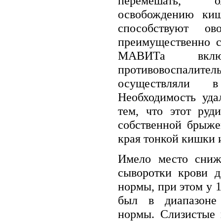
перемешать, о
освобождению киш
способствуют о
преимущественно 
МАВИТа вкл
противовоспа
осуществляли
Необходимость уда
тем, что этот руд
собственной брыжей
края тонкой кишки 
Имело место сниж
сыворотки крови д
нормы, при этом у 1
был в диапазоне 
нормы. Слизистые 