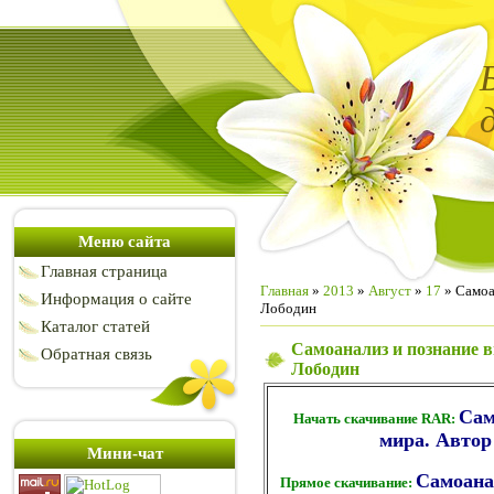
Меню сайта
Главная страница
Главная
»
2013
»
Август
»
17
» Самоан
Информация о сайте
Лободин
Каталог статей
Самоанализ и познание вн
Обратная связь
Лободин
Сам
Начать скачивание RAR:
мира. Автор 
Мини-чат
Самоана
Прямое скачивание: