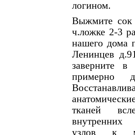
логином.
Выжмите сок 
ч.ложке 2-3 р
нашего дома 
Ленинцев д.9
заверните в
примерно д
Восстанавлив
анатомически
тканей всл
внутренних
узлов к м