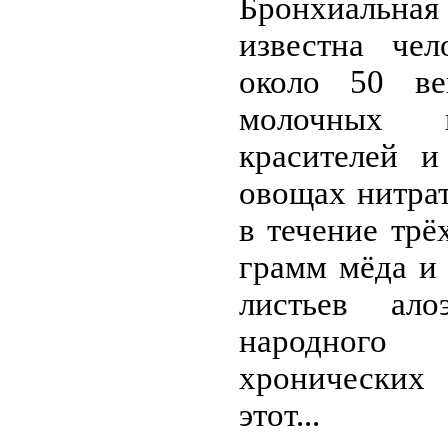
Бронхиальна
известна чел
около 50 в
молочных п
красителей и
овощах нитра
в течение трё
грамм мёда и
листьев ал
народног
хронических 
этот...