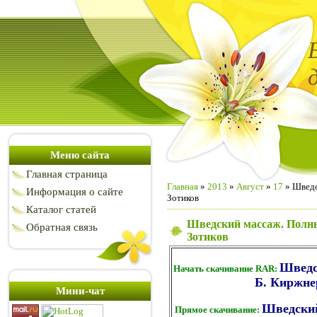
Меню сайта
Главная страница
Главная
»
2013
»
Август
»
17
» Шведс
Информация о сайте
Зотиков
Каталог статей
Шведский массаж. Полный
Обратная связь
Зотиков
Шведс
Начать скачивание RAR:
Б. Киржнер
Мини-чат
Шведский
Прямое скачивание: