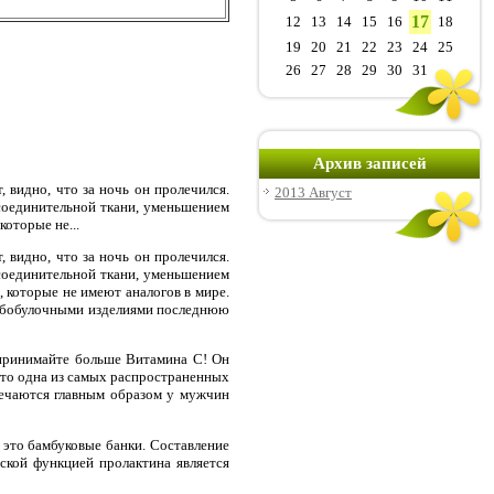
17
12
13
14
15
16
18
19
20
21
22
23
24
25
26
27
28
29
30
31
Архив записей
 видно, что за ночь он пролечился.
2013 Август
соединительной ткани, уменьшением
оторые не...
 видно, что за ночь он пролечился.
соединительной ткани, уменьшением
 которые не имеют аналогов в мире.
хлебобулочными изделиями последнюю
 принимайте больше Витамина С! Он
это одна из самых распространенных
речаются главным образом у мужчин
 это бамбуковые банки. Составление
ской функцией пролактина является