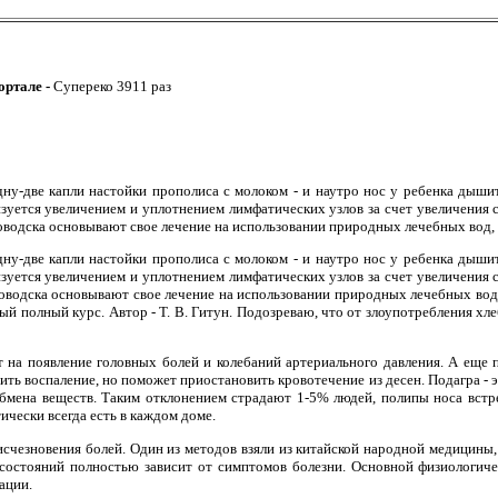
ортале -
Супереко 3911 раз
ну-две капли настойки прополиса с молоком - и наутро нос у ребенка дышит,
уется увеличением и уплотнением лимфатических узлов за счет увеличения 
водска основывают свое лечение на использовании природных лечебных вод, к
ну-две капли настойки прополиса с молоком - и наутро нос у ребенка дышит,
уется увеличением и уплотнением лимфатических узлов за счет увеличения 
водска основывают свое лечение на использовании природных лечебных вод,
мый полный курс. Автор - Т. В. Гитун. Подозреваю, что от злоупотребления 
т на появление головных болей и колебаний артериального давления. А еще
ть воспаление, но поможет приостановить кровотечение из десен. Подагра - 
обмена веществ. Таким отклонением страдают 1-5% людей, полипы носа вст
ически всегда есть в каждом доме.
исчезновения болей. Один из методов взяли из китайской народной медицины,
 состояний полностью зависит от симптомов болезни. Основной физиологиче
ации.