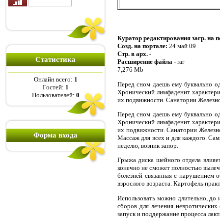
Куратор редактирования загр. на п
Созд. на портале:
24 май 09
Стр. в арх. -
Статистика
Расширение файла -
rar
7,276 Mb
Онлайн всего:
1
Перед сном даешь ему буквально од
Гостей:
1
Хронический лимфаденит характериз
Пользователей:
0
их подвижности. Санатории Железно
Перед сном даешь ему буквально од
Хронический лимфаденит характериз
их подвижности. Санатории Железно
Форма входа
Массаж для всех и для каждого. Са
неделю, возник запор.
Грыжа диска шейного отдела влияе
конечно не сможет полностью вылечи
болезней связанная с нарушением 
взрослого возраста. Картофель практ
Использовать можно длительно, до 
сборов для лечения невротических
запуск и поддержание процесса лакт