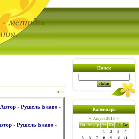
ь - методы
ния.
Поиск
03:13
Автор - Рушель Блаво -
Календарь
«
Август 2013
»
втор - Рушель Блаво -
Пн
Вт
Ср
Чт
Пт
Сб
Вс
1
2
3
4
5
6
7
8
9
10
11