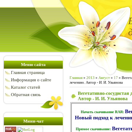
Меню сайта
Главная страница
Главная
»
2013
»
Август
»
17
» Вегет
Информация о сайте
лечению. Автор - И. И. Ульянова
Каталог статей
Вегетативно-сосудистая 
Обратная связь
Автор - И. И. Ульянова
Ве
Начать скачивание RAR:
Новый подход к лечению
Мини-чат
Вегетат
Прямое скачивание: