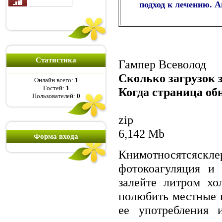
подход к лечению. 
Статистика
Гампер Всеволод
Сколько загрузок з
Онлайн всего:
1
Гостей:
1
Когда страница обн
Пользователей:
0
zip
6,142 Mb
Форма входа
Книмотносятсяскл
фотокоагуляция и
залейте литром хо
полюбить местные 
ее употребления 