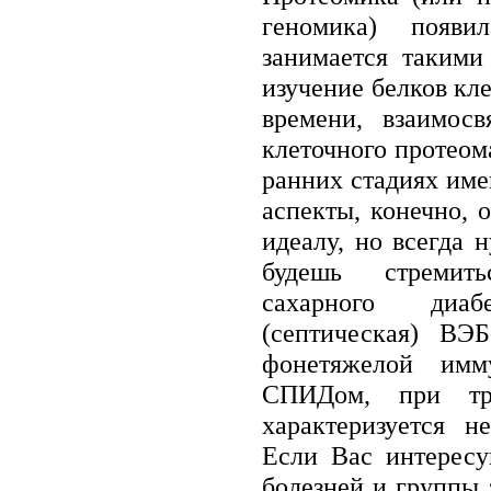
геномика) появи
занимается такими
изучение белков кл
времени, взаимос
клеточного протеом
ранних стадиях им
аспекты, конечно, 
идеалу, но всегда 
будешь стремит
сахарного диабе
(септическая) ВЭБ
фонетяжелой имм
СПИДом, при тра
характеризуется н
Если Вас интересу
болезней и группы 