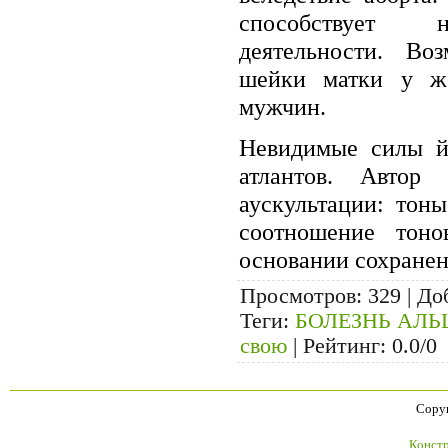
способствует 
деятельности. Во
шейки матки у ж
мужчин.
Невидимые силы й
атлантов. Автор
аускультации: тон
соотношение тон
основании сохранен
Просмотров
: 329 |
До
Теги
:
БОЛЕЗНЬ АЛЬ
свою
|
Рейтинг
:
0.0
/
0
Copyr
Констр