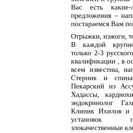
Вас есть какие-
предложения – нап
постараемся Вам по
Отpыжки, изжоги, то
В каждой крупно
только 2-3 русско
квалификации , в о
всем известны, на
Стерник и спина
Пекарский из Асс
Хадассы, кардио
эндокринолог Га
Клиник Ихилов и 
установок по
злокачественные кл