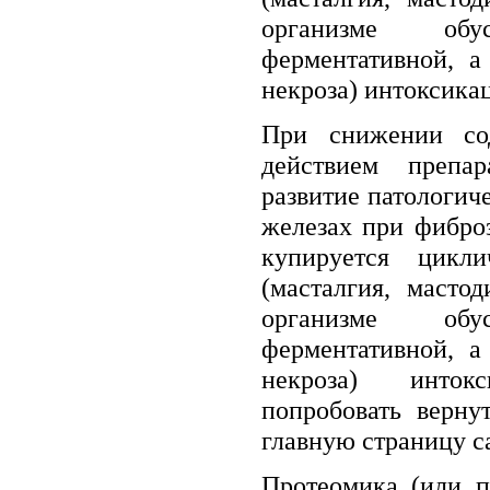
организме об
ферментативной, а
некроза) интоксикац
При снижении со
действием препар
развитие патологич
железах при фибро
купируется цикл
(масталгия, масто
организме об
ферментативной, а
некроза) инто
попробовать верну
главную страницу с
Протеомика (или п