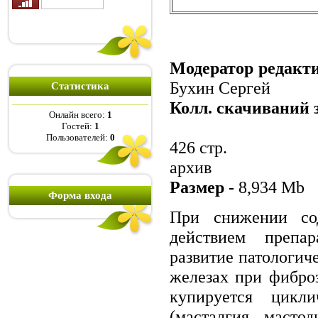
Модератор редакти
Бухин Сергей
Статистика
Колл. скачиваний 
Онлайн всего:
1
Гостей:
1
Пользователей:
0
426 стр.
архив
Размер -
8,934 Mb
Форма входа
При снижении со
действием препар
развитие патологич
железах при фибро
купируется цикл
(масталгия, масто