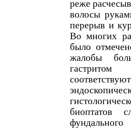
реже расчесыв
волосы рукам
перерыв и ку
Во многих ра
было отмечен
жалобы бол
гастритом
соответс
эндоско
гистологичес
биоптатов с
фундальног