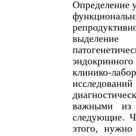
Определение 
функциона
репродукти
выделен
патогенети
эндокринног
клинико-лабо
исследован
диагностичес
важными из 
следующие. Ч
этого, нужно