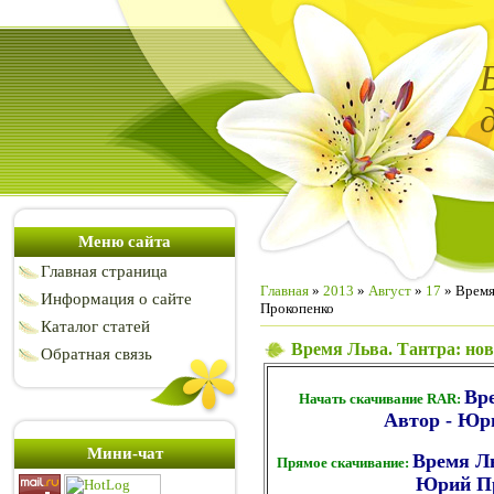
Меню сайта
Главная страница
Главная
»
2013
»
Август
»
17
» Время
Информация о сайте
Прокопенко
Каталог статей
Время Льва. Тантра: но
Обратная связь
Вре
Начать скачивание RAR:
Автор - Юр
Мини-чат
Время Ль
Прямое скачивание:
Юрий П