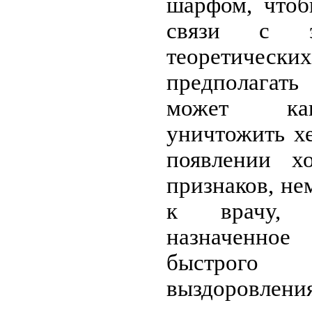
шарфом, чтоб
связи с 
теоретиче
предполагат
может как
уничтожить х
появлении х
признаков, не
к врачу, 
назначенное
быстрого
выздоровления