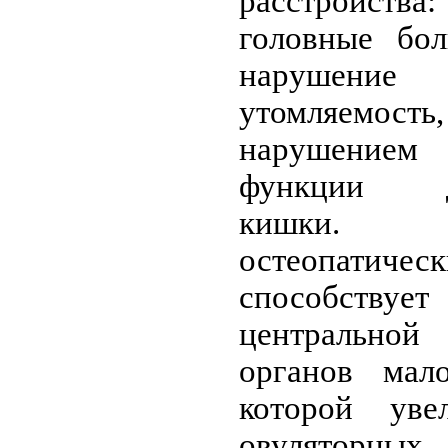
расстройств
головные бол
нарушение
утомляемост
нарушение
функции дв
кишки. 
остеопатичес
способству
центральной
органов мал
которой увел
овуляторных