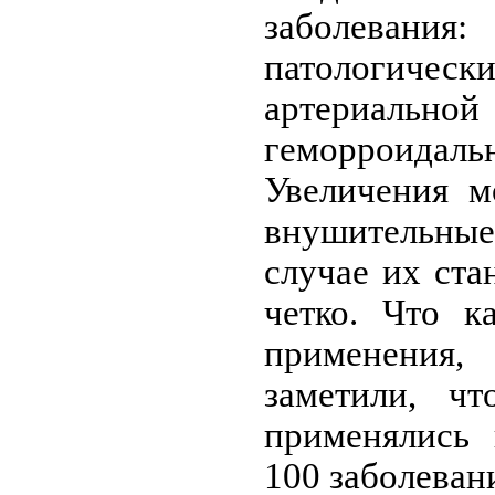
заболевани
патологи
артериал
геморроид
Увеличения м
внушительные
случае их ста
четко. Что к
применени
заметили, чт
применялись 
100 заболевани