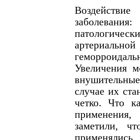
Воздейств
заболевани
патологи
артериал
геморроид
Увеличения м
внушительные
случае их ста
четко. Что к
применени
заметили, чт
применялись 