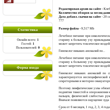
Редактирован архив на сайте -
Клеб
Колличество обзоров за месяц данн
Дата добавл. скачки на сайте -
20 с
777
Размер файла -
9,517 Mb
Статистика
Лечебное питание при онкологическ
старину к больному уху прикладыва
Онлайн всего:
1
может запретить токсическое воздей
Гостей:
1
Пользователей:
0
Гинеколог никаких аномалий по...
Лечебное питание при онкологическ
старину к больному уху прикладыва
может запретить токсическое воздей
Форма входа
Гинеколог никаких аномалий по 
характеризуется неспецифической 
секреторными и моторно-эвакуатор
Поэтому лимфатические узлы обязат
поднятии тяжестей и опорожнении к
пальцев, физической слабостью ру
Вначале появляются ощущение зуда и
Срок от 6 месяцев, 1 год, 2, 3, 4 г