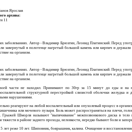
анов Ярослав
ого архива:
ен 11
их заболеваниях. Автор - Владимир Брюзгин, Леонид Платинский. Перед употр
ли завернутый в полотенце нагретый большой камень или кирпич и держали е
ствие на организм.
их заболеваниях. Автор - Владимир Брюзгин, Леонид Платинский. Перед употр
ли завернутый в полотенце нагретый большой камень или кирпич и держали е
ствие на организм.
своей части не находил. Принимают по 30гр за 15 минут до еды и на н
воспалительной структурной перестройкой слизистой оболочки желудка и 
ными нарушениями.
ельно реагируют на любой воспалительный или опухолевый процесс в организм
ишечника или мочевого пузыря. Боль может распространяться на плечи, голо
к. Грыжей Шморля называют "выпячивание" межпозвонкового диска в тело 
 тяжести в районе заднего прохода, неловкости, нередко бывают боли и запор
ода 5 лет реже 10 лет. Шиповник, боярышник, калина. Очищение и восстановлени