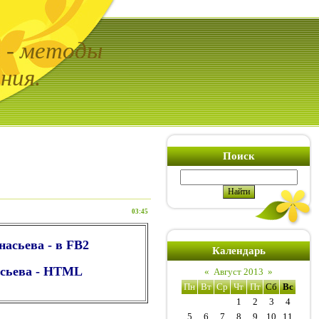
ь - методы
ния.
Поиск
03:45
насьева - в FB2
Календарь
асьева - HTML
«
Август 2013
»
Пн
Вт
Ср
Чт
Пт
Сб
Вс
1
2
3
4
5
6
7
8
9
10
11