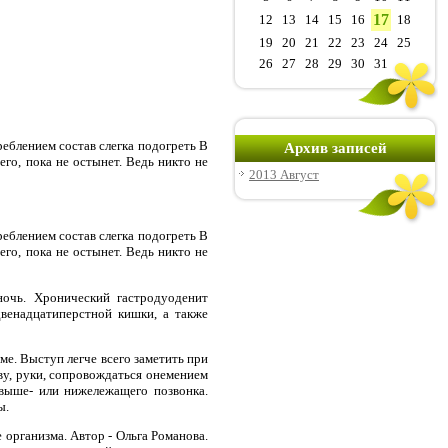
17
12
13
14
15
16
18
19
20
21
22
23
24
25
26
27
28
29
30
31
еблением состав слегка подогреть В
Архив записей
го, пока не остынет. Ведь никто не
2013 Август
еблением состав слегка подогреть В
го, пока не остынет. Ведь никто не
очь. Хронический гастродуоденит
двенадцатиперстной кишки, а также
е. Выступ легче всего заметить при
ву, руки, сопровождаться онемением
выше- или нижележащего позвонка.
ы.
е организма. Автор - Ольга Романова.