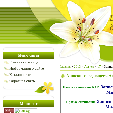
Меню сайта
Главная страница
Главная
»
2013
»
Август
»
17
» Запис
Информация о сайте
Каталог статей
Записки голодающего. А
Обратная связь
Запис
Начать скачивание RAR:
Ма
Записки
Прямое скачивание:
Мини-чат
Ма