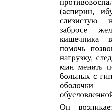
противовоспа
(аспирин, иб
слизистую 
забросе же
кишечника 
помочь позво
нагрузку, сл
мин менять п
больных с ги
оболочк
обусловленной
Он возникае