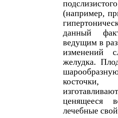
подслизист
(например, пр
гипертонич
данный фак
ведущим в ра
изменений с
желудка. Пло
шарообразну
косточки
изготавливают
ценящееся 
лечебные свой