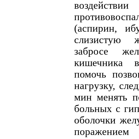
воздействи
противовоспа
(аспирин, иб
слизистую 
забросе же
кишечника 
помочь позво
нагрузку, сл
мин менять п
больных с ги
оболочки жел
поражен