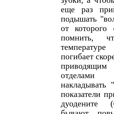
еще раз при
подышать "во
от которого 
помнить, ч
температур
погибает скор
приводящи
отделами п
накладывать 
показатели п
дуодените (
бывают пов