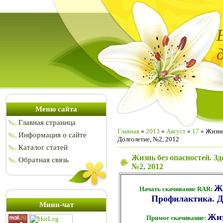
Меню сайта
Главная страница
Главная
»
2013
»
Август
»
17
» Жизнь
Информация о сайте
Долголетие, №2, 2012
Каталог статей
Жизнь без опасностей. З
Обратная связь
№2, 2012
Жи
Начать скачивание RAR:
Профилактика. До
Мини-чат
Жиз
Прямое скачивание: