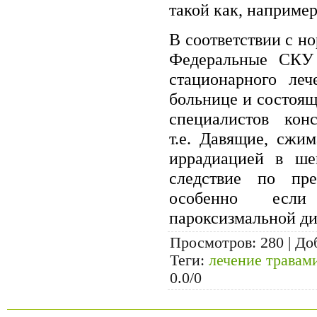
такой как, например
В соответствии с н
Федеральные СКУ 
стационарного леч
больнице и состоящ
специалистов конс
т.е. Давящие, сжи
иррадиацией в ш
следствие по пре
особенно если
пароксизмальной ди
Просмотров
: 280 |
До
Теги
:
лечение травам
0.0
/
0