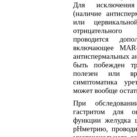
Для исключени
(наличие антиспер
или цервикально
отрицательного 
проводится допол
включающее MAR-т
антиспермальных ан
быть побежден тр
полезен или 
симптоматика ур
может вообще остат
При обследовани
гастритом для о
функции желудка ц
рНметрию, провод