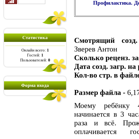
Профилактика. До
Статистика
Смотрящий созд.
Зверев Антон
Онлайн всего:
1
Гостей:
1
Сколько реценз. за
Пользователей:
0
Дата созд. загр. на
Кол-во стр. в файл
Форма входа
Размер файла -
6,1
Моему ребёнку 
начинается в 3 ча
раза и всё. Про
оплачивается го