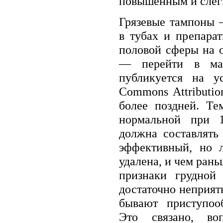
повышенным и слег
Грязевые тампоны 
в тубах и препара
половой сферы на о
— перейти в маг
публикуется на ус
Commons Attributio
более поздней. Те
нормальной при 1
должна составлять
эффективный, но 
удалена, и чем рань
признаки грудной 
достаточно неприя
бывают приступоо
Это связано, во