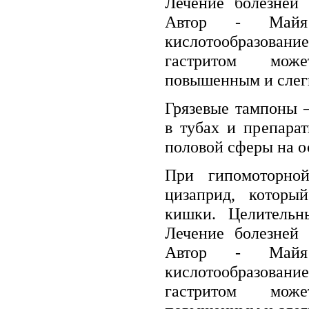
Лечение болезней 
Автор - Майя 
кислотообразован
гастритом мож
повышенным и слег
Грязевые тампоны 
в тубах и препара
половой сферы на ос
При гипомоторной
цизаприд, который
кишки. Целительн
Лечение болезней 
Автор - Майя 
кислотообразован
гастритом мож