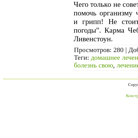
Чего только не сове
помочь организму 
и грипп! Не стои
погоды". Карма Че
Ливенстоун.
Просмотров
: 280 |
До
Теги
:
домашнее лече
болезнь свою
,
лечени
Copyr
Констр